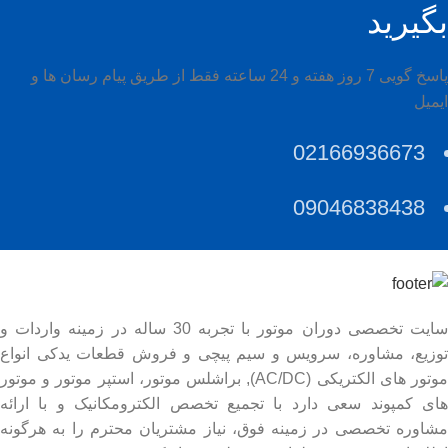
بگیرید
پاسخ گویی 7 روز هفته و 24 ساعته فقط از طریق پیام رسان ها و
ایمیل
02166936673
09046838438
سایت تخصصی دوران موتور با تجربه 30 ساله در زمینه واردات و
توزیع، مشاوره، سرویس و سیم پیچی و فروش قطعات یدکی انواع
موتور های الکتریکی (AC/DC), براشلس موتور، استپر موتور و موتور
های کمپوند سعی دارد با تجمیع تخصص الکترومکانیک و با ارائه
مشاوره تخصصی در زمینه فوق، نیاز مشتریان محترم را به هرگونه