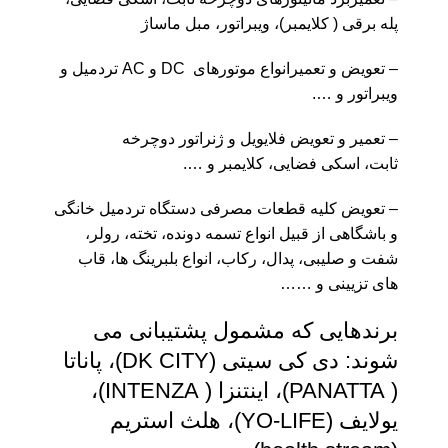
پله برقی ( کلایمبر)، ویبراتور، مبل ماساژ
– تعویض و تعمیرانواع موتورهای ‌ DC و AC تردمیل و
ویبراتور و ….
– تعمیر و تعویض فلایویل و ژنراتور دوچرخه
ثابت،
اسکی فضایی،
کلایمبر و ….
– تعویض کلیه
قطعات مصرفی دستگاه تردمیل
خانگی
و باشگاهی از قبیل انواع تسمه دونده، تخته، رولر،
شفت و صلیبی، پدال، رکاب، انواع بلبرینگ ها، قاب
های تزیینی و ……
برندهایی که مشمول پشتیبانی می
شوند: دی کی سیتی (DK CITY)، پاناتا
( PANATTA)، اینتنزا ( INTENZA)،
یولایف (YO-LIFE)، هلث استریم