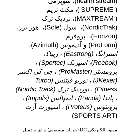
(health stream)، سوپرمی
( SUPREME )، مکث تریم
( MAXTREAM)، نردیک ترک
(NordicTrak)، سول (Sole)، هورایزن
(Horizon)، پروفرم
(ProForm) و آذیموس (Azimuth)،
استرانگ (
Eastrong
) ، ریباک
(
Reebok
)،
اسپرتک (
Sportec
)
،
پرومستر (
ProMaster
)
،
جی کی اکسر
(
JKexer
)
،
توربو فیتنس (
Turbo
Fitness
)
،
نوردیک ترک (
Nordic Track
)
،
پاندا (
Panda
)
،
ایمپالس (
Impuls
)
،
پروتئوس (
Proteus
)
، اسپورت آرت
(SPORTS ART)
موتور الکتریکی DC (جریان مستقیم) برای تردمیل