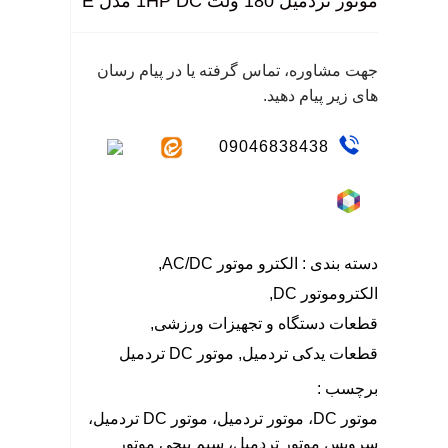
موتور تردمیل 180 ولت 1HP DC مدل E
نگ
سا
جهت مشاوره، تماس گرفته یا در پیام رسان
های زیر پیام دهید.
09046838438
دسته بندی :
الکترو موتور AC/DC
,
الکتروموتور DC
,
قطعات دستگاه و تجهیزات ورزشی
,
قطعات یدکی تردمیل
,
موتور DC تردمیل
برچسب :
موتور DC، موتور تردمیل، موتور DC تردمیل،
سرویس موتور تردمیل، سیم پیچی موتور