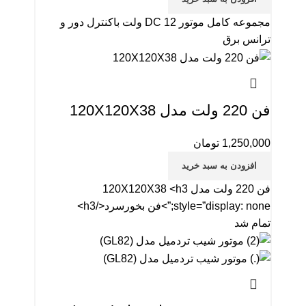
مجموعه كامل موتور DC 12 ولت باکنترل دور و
ترانس برق
فن 220 ولت مدل 120X120X38
1,250,000
تومان
افزودن به سبد خرید
فن 220 ولت مدل 120X120X38 <h3
style=”display: none;”>فن بخورسرد</h3>
تمام شد