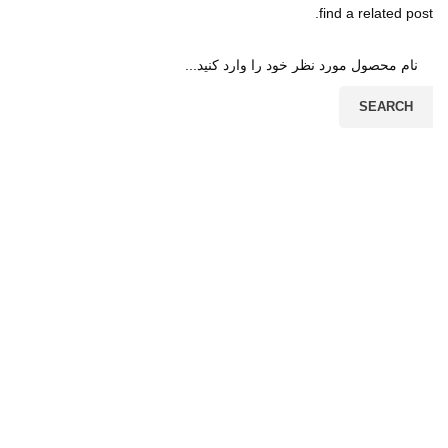
مو
find a related post.
گی
نگ
SEARCH
سا