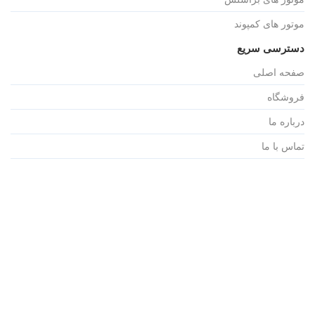
موتور های کمپوند
دسترسی سریع
صفحه اصلی
فروشگاه
درباره ما
تماس با ما
مقالات
حساب کاربری
دسته بندی محصولات
الکتروموتور ویبره
الکتروموتور AC
الکتروموتور پمپ باد AC