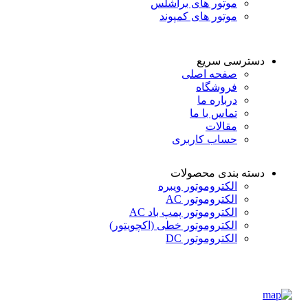
موتور های براشلس
موتور های کمپوند
دسترسی سریع
صفحه اصلی
فروشگاه
درباره ما
تماس با ما
مقالات
حساب کاربری
دسته بندی محصولات
الکتروموتور ویبره
الکتروموتور AC
الکتروموتور پمپ باد AC
الکتروموتور خطی (اکچویتور)
الکتروموتور DC