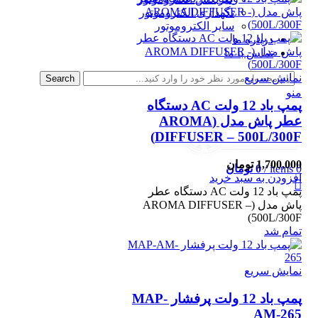
نگهداری الکتروموتور
سایر الکتروموتور
درباره ما
تماس با ما
نمایش سریع
Search
منو
پمپ باد 12 ولت AC دستگاه
عطر پاش مدل (AROMA
DIFFUSER – 500L/300F)
1,700,000
تومان
0
items
/
0
تومان
افزودن به سبد خرید
پمپ باد 12 ولت AC دستگاه عطر
پاش مدل (AROMA DIFFUSER –
500L/300F)
تمام شد
نمایش سریع
پمپ باد 12 ولت پرفشار MAP-
AM-265