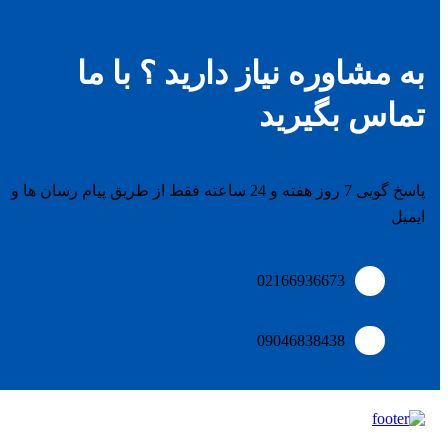
به مشاوره نیاز دارید ؟ با ما
تماس بگیرید
پاسخ گویی 7 روز هفته و 24 ساعته فقط از طریق پیام رسان ها و
ایمیل
02166936673
09046838438