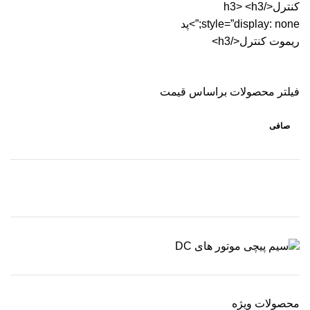
کنترل</h3> <h3
style=”display: none;”>پد
ریموت کنترل</h3>
فیلتر محصولات براساس قیمت
صافی
حداقل
حداكثر
قیمت
قيمت
محصولات ویژه