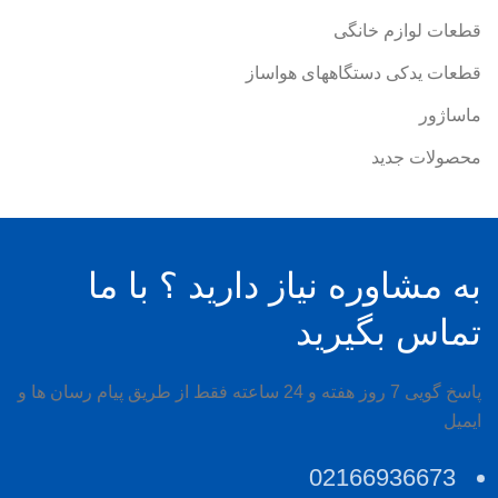
قطعات لوازم خانگی
قطعات یدکی دستگاههای هواساز
ماساژور
محصولات جدید
به مشاوره نیاز دارید ؟ با ما
تماس بگیرید
پاسخ گویی 7 روز هفته و 24 ساعته فقط از طریق پیام رسان ها و
ایمیل
02166936673