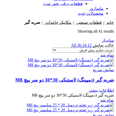
قطعات برقی بخور سرد
ماساژور
محصولات جدید
خانه
قطعات صنعتی
مکانیک جامدات
ضربه گیر
Showing all 41 results
سایدبار
حالت نمایش
12
24
36
All
تمام شد
نمایش سریع
ضربه گیر (دمپینگ) لاستیکی 30*30 دو سر پیچ M8
اطلاعات بیشتر
ضربه گیر (دمپینگ) لاستیکی 30*30 دو سر پیچ M8
تمام شد
نمایش سریع