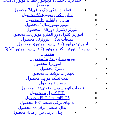
جک برقی خطی (اکچویتور خطی) موتور DC
159
محصول
قطعات یدکی جک برقی
74 محصول
سایر الکتروموتورها
63 محصول
موتور براشلس
10 محصول
موتور یونیورسال
1 محصول
اینورتر (کنترل دور)
173 محصول
اینورتر کنترل دور الکترو موتور
138 محصول
قطعات یدکی اینورتر
33 محصول
اینورتر/ درایور (کنترل دور موتور)
5 محصول
درایور/ اینورتر الکترو موتور (کنترل دور موتور AC)
5
محصول
بورس منابع تغذیه
1 محصول
اینورتر
1 محصول
تایمر
7 محصول
تجهیزات پزشکی
1 محصول
پمپ تشک مواج
1 محصول
چسب
1 محصول
قطعات اتوماسیون صنعتی
133 محصول
PID کنترلر
4 محصول
5 محصول
PLC / microPLC
پدالهای برقی صنعتی
107 محصول
پدال صنعتی برقی
83 محصول
پدال برقی بین راهی
4 محصول