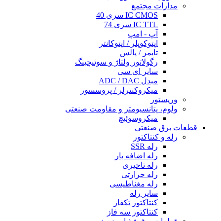
مدارات مجتمع
IC CMOS سری 40
IC TTL سری 74
آپ - امپ
اپتوکوپلر / اپتوکانتر
تایمر / پالس
رگولاتور ولتاژ و سوئیچینگ
سایر ای سی
مبدل ADC / DAC
میکروکنترلر / پروسسور
وریستور
ولوم، پتانسیومتر و مقاومت صنعتی
میکروسوئیچ
قطعات برق صنعتی
رله و کنتاکتور
رله SSR
رله اضافه بار
رله تاخیری
رله حرارتی
رله مغناطیسی
سایر رله
کنتاکتور تکفاز
کنتاکتور سه فاز