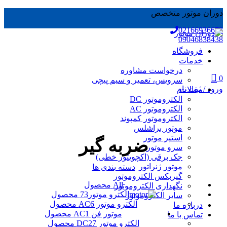
0
0
دوران موتور متخصص
02166936673
09046838438
فروشگاه
خدمات
درخواست مشاوره
0
سرویس، تعمیر و سیم پیچی
ورود / ثبت نام
مقالات
الکتروموتور DC
الکتروموتور AC
الکتروموتور کمپوند
موتور براشلس
استپر موتور
ضربه گیر
سرو موتور
جک برقی (اکچویتور خطی)
موتور ژنراتور
دسته بندی ها
گیربکس الکتروموتور
All
محصول
نگهداری الکتروموتور
الکترو موتور
73 محصول
سایر الکتروموتور
الکترو موتور AC
6 محصول
درباره ما
موتور فن AC
1 محصول
تماس با ما
الکترو موتور DC
27 محصول