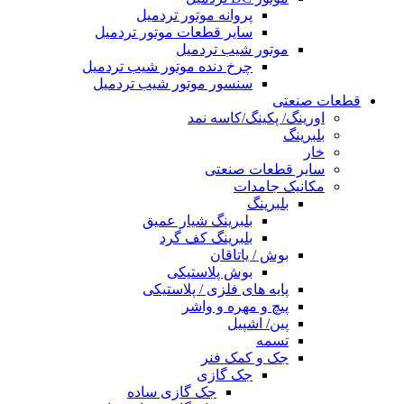
پروانه موتور تردمیل
سایر قطعات موتور تردمیل
موتور شیب تردمیل
چرخ دنده موتور شیب تردمیل
سنسور موتور شیب تردمیل
قطعات صنعتی
اورینگ/ پکینگ/کاسه نمد
بلبرینگ
خار
سایر قطعات صنعتی
مکانیک جامدات
بلبرینگ
بلبرینگ شیار عمیق
بلبرینگ کف گرد
بوش / یاتاقان
بوش پلاستیکی
پایه های فلزی / پلاستیکی
پیچ و مهره و واشر
پین/ اشپیل
تسمه
جک و کمک فنر
جک گازی
جک گازی ساده