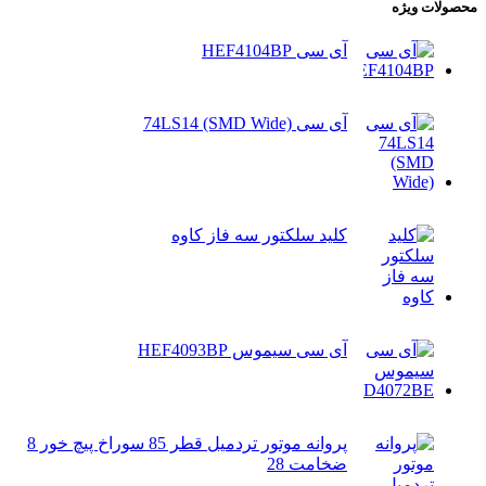
محصولات ویژه
آی سی HEF4104BP
آی سی 74LS14 (SMD Wide)
کلید سلکتور سه فاز کاوه
آی سی سیموس HEF4093BP
پروانه موتور تردمیل قطر 85 سوراخ پیچ خور 8
ضخامت 28