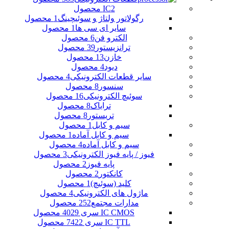
2 محصول
IC
رگولاتور ولتاژ و سوئیچینگ
1 محصول
سایر ای سی ها
1 محصول
الکترو فن
6 محصول
ترانزیستور
39 محصول
خازن
13 محصول
دیود
4 محصول
سایر قطعات الکترونیکی
4 محصول
سنسور
8 محصول
سوئیچ الکترونیکی
16 محصول
ترایاک
8 محصول
تریستور
8 محصول
سیم و کابل
1 محصول
سیم و کابل آماده
1 محصول
سیم و کابل آماده
4 محصول
فیوز / پایه فیوز الکترونیکی
3 محصول
پایه فیوز
2 محصول
کانکتور
2 محصول
کلید (سوئیچ)
1 محصول
ماژول های الکترونیکی
4 محصول
مدارات مجتمع
252 محصول
IC CMOS سری 40
29 محصول
IC TTL سری 74
22 محصول