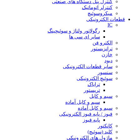
کنترل پنل دستگاه های صنعتی
کنترلر اتوماتیک
میکروسوئیچ
قطعات الکترونیکی
IC
رگولاتور ولتاژ و سوئیچینگ
سایر ای سی ها
الکترو فن
ترانزیستور
خازن
دیود
سایر قطعات الکترونیکی
سنسور
سوئیچ الکترونیکی
ترایاک
تریستور
سیم و کابل
سیم و کابل آماده
سیم و کابل آماده
فیوز / پایه فیوز الکترونیکی
پایه فیوز
کانکتور
کلید (سوئیچ)
ماژول های الکترونیکی