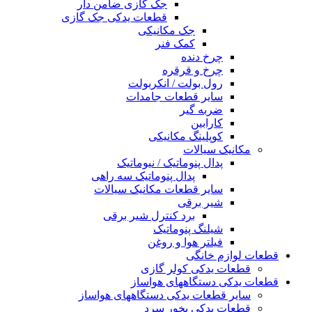
جک گازی ضامن دار
قطعات یدکی جک گازی
جک مکانیکی
کمک فنر
چرخ دنده
چرخ و قرقره
رول بولت / انکربولت
سایر قطعات جامدات
ضربه گیر
کارابین
کوپلینگ مکانیکی
مکانیک سیالات
پدال پنوماتیک / نیوماتیک
پدال پنوماتیک سه راهی
سایر قطعات مکانیک سیالات
شیر برقی
برد کنترل شیر برقی
شیلنگ پنوماتیک
فیلتر هوا و روغن
قطعات لوازم خانگی
قطعات یدکی کولر گازی
قطعات یدکی دستگاههای هواساز
سایر قطعات یدکی دستگاههای هواساز
قطعات یدکی بخور سرد