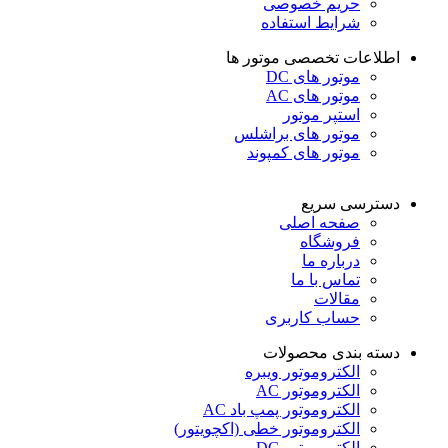
حریم خصوصی
شرایط استفاده
اطلاعات تخصصی موتور ها
موتور های DC
موتور های AC
استپر موتور
موتور های براشلس
موتور های کمپوند
دسترسی سریع
صفحه اصلی
فروشگاه
درباره ما
تماس با ما
مقالات
حساب کاربری
دسته بندی محصولات
الکتروموتور ویبره
الکتروموتور AC
الکتروموتور پمپ باد AC
الکتروموتور خطی (اکچویتور)
الکتروموتور DC