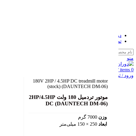
سرو موتور
جک برقی (اکچویتور خطی)
موتور ژنراتور
گیربکس الکتروموتور
نگهداری الکتروموتور
سایر الکتروموتور
درباره ما
تماس با ما
Search
منو
0
items
/
0
تومان
بزرگ نمایی عکس
ورود / ثبت نام
180V 2HP / 4.5HP DC treadmill motor
(stock) (DAUNTECH DM-06)
موتور تردمیل 180 ولت 2HP/4.5HP
DC (DAUNTECH DM-06)
وزن
7000 گرم
ابعاد
250 × 150 میلی‌متر