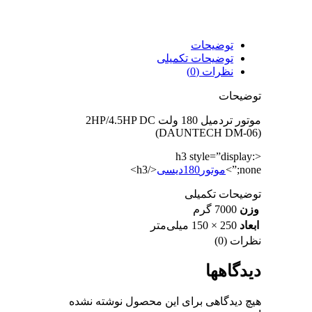
توضیحات
توضیحات تکمیلی
نظرات (0)
توضیحات
موتور تردمیل 180 ولت 2HP/4.5HP DC
(DAUNTECH DM-06)
<h3 style=”display:
none;”>
موتور180دیسی
</h3>
توضیحات تکمیلی
وزن
7000 گرم
ابعاد
250 × 150 میلی‌متر
نظرات (0)
دیدگاهها
هیچ دیدگاهی برای این محصول نوشته نشده