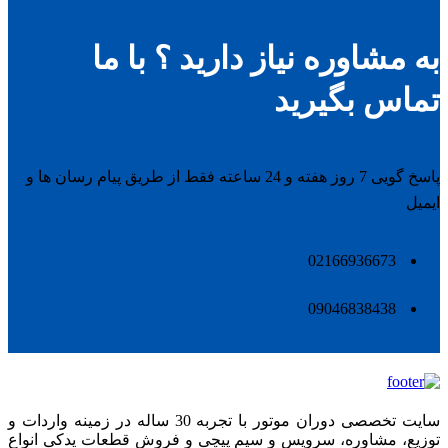
به مشاوره نیاز دارید ؟ با ما
تماس بگیرید
پاسخ گویی 7 روز هفته و 24 ساعته فقط از طریق پیام رسان ها و
ایمیل
02166936673
09046838438
سایت تخصصی دوران موتور با تجربه 30 ساله در زمینه واردات و
توزیع، مشاوره، سرویس و سیم پیچی و فروش قطعات یدکی انواع