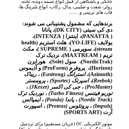
خانگی و باشگاهی از قبیل انواع تسمه دونده، تخته،
رولر، شفت و صلیبی، پدال، رکاب، انواع بلبرینگ ها،
قاب های تزیینی و ……
برندهایی که مشمول پشتیبانی می شوند:
دی کی سیتی (DK CITY)، پاناتا
( PANATTA)، اینتنزا ( INTENZA)،
یولایف (YO-LIFE)، هلث استریم (health
stream)، سوپرمی ( SUPREME )، مکث
تریم ( MAXTREAM)، نردیک ترک
(NordicTrak)، سول (Sole)، هورایزن
(Horizon)، پروفرم (ProForm) و آذیموس
(Azimuth)،
استرانگ (
Eastrong
) ، ریباک
(
Reebok
)،
اسپرتک (
Sportec
)
،
پرومستر
(
ProMaster
)
،
جی کی اکسر (
JKexer
)
،
توربو فیتنس (
Turbo Fitness
)
،
نوردیک ترک
(
Nordic Track
)
،
پاندا (
Panda
)
،
ایمپالس
(
Impuls
)
،
پروتئوس (
Proteus
)
، اسپورت
آرت (SPORTS ART)
موتور الکتریکی DC (جریان مستقیم) برای تردمیل