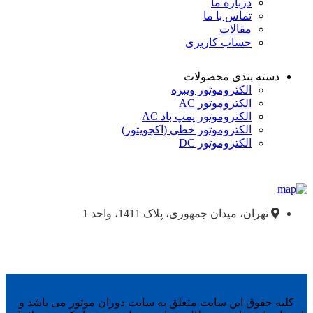
درباره ما
تماس با ما
مقالات
حساب کاربری
دسته بندی محصولات
الکتروموتور ویبره
الکتروموتور AC
الکتروموتور پمپ باد AC
الکتروموتور خطی (اکچویتور)
الکتروموتور DC
تهران، میدان جمهوری، پلاک 1411، واحد 1
کلیه حقوق این سایت متعلق به سایت دوران موتور می باشد و