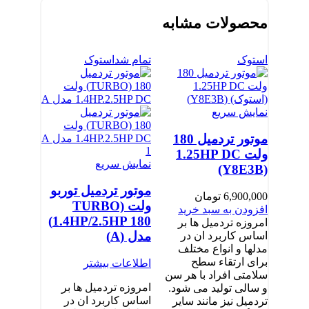
محصولات مشابه
استوک
تمام شد
استوک
تمام شد
نمایش سریع
موتور تردمیل 180
ولت 1.25HP DC
نمایش سریع
(Y8E3B)
موتور تردمیل توربو
6,900,000
تومان
ولت TURBO)
افزودن به سبد خرید
1.4HP/2.5HP 180)
امروزه تردمیل ها بر
مدل (A)
اساس کاربرد ان در
مدلها و انواع مختلف
برای ارتقاء سطح
اطلاعات بیشتر
سلامتی افراد با هر سن
امروزه تردمیل ها بر
و سالی تولید می شود.
اساس کاربرد ان در
تردمیل نیز مانند سایر