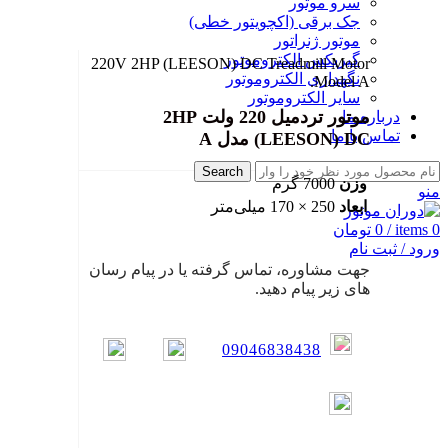
سرو موتور
جک برقی (اکچویتور خطی)
موتور ژنراتور
بزرگ نمایی عکس
گیربکس الکتروموتور
220V 2HP (LEESON) DC Treadmill Motor
نگهداری الکتروموتور
Model A.
سایر الکتروموتور
موتور تردمیل 220 ولت 2HP
درباره ما
تماس با ما
(LEESON) DC مدل A
Search
وزن
7000 گرم
منو
ابعاد
250 × 170 میلی‌متر
0
items
/
0
تومان
ورود / ثبت نام
جهت مشاوره، تماس گرفته یا در پیام رسان
های زیر پیام دهید.
09046838438