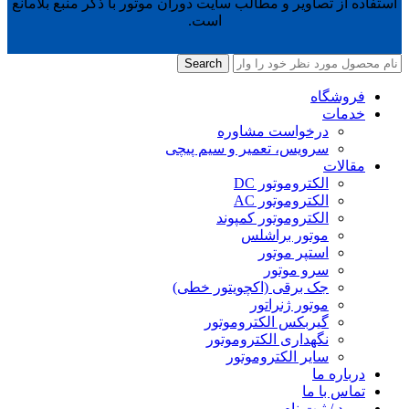
استفاده از تصاویر و مطالب سایت دوران موتور با ذکر منبع بلامانع
است.
Search
فروشگاه
خدمات
درخواست مشاوره
سرویس، تعمیر و سیم پیچی
مقالات
الکتروموتور DC
الکتروموتور AC
الکتروموتور کمپوند
موتور براشلس
استپر موتور
سرو موتور
جک برقی (اکچویتور خطی)
موتور ژنراتور
گیربکس الکتروموتور
نگهداری الکتروموتور
سایر الکتروموتور
درباره ما
تماس با ما
ورود / ثبت نام