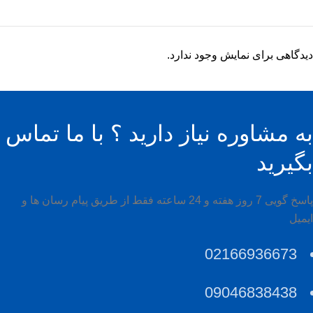
دیدگاهی برای نمایش وجود ندارد.
به مشاوره نیاز دارید ؟ با ما تماس
بگیرید
پاسخ گویی 7 روز هفته و 24 ساعته فقط از طریق پیام رسان ها و
ایمیل
02166936673
09046838438