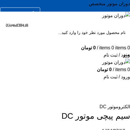
دوران موتور متخصص
02166936673
فروشگاه
خدمات
مقالات
درباره ما
تماس با ما
09046838438
SEARC
0
items
0
items
/
0
تومان
منو
ورود / ثبت نام
ال
مقالات
0
items
/
0
تومان
ال
ورود / ثبت نام
ال
صفحه اصلی
الکتروموتور
الکتروموتور DC
مو
اس
الکتروموتور DC
سر
سیم پیچی موتور DC
جک
مو