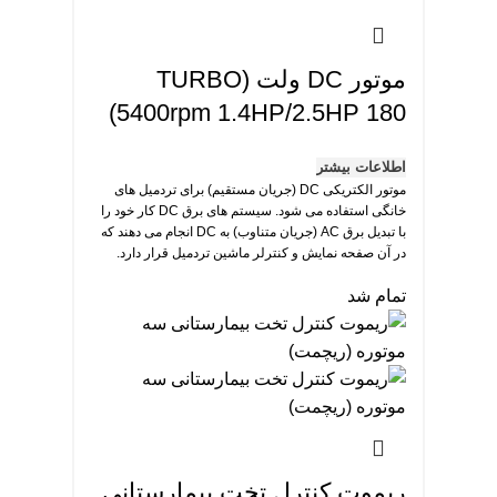
موتور DC ولت TURBO)
5400rpm 1.4HP/2.5HP 180)
اطلاعات بیشتر
موتور الکتریکی DC (جریان مستقیم) برای تردمیل های
خانگی استفاده می شود. سیستم های برق DC کار خود را
با تبدیل برق AC (جریان متناوب) به DC انجام می دهند که
در آن صفحه نمایش و کنترلر ماشین تردمیل قرار دارد.
این موتورها کوچک تر، سبک تر و کم هزینه تر از موتورهای
تمام شد
AC هستند. اما در عین حال، آنها عمر کمتری دارند و نیازمند
بیشترین نگهداری هستند.
موتورهای DC برای تردمیل هایی مناسب هستند که نیاز به
سرعت کم و کنترل سرعت دقیق دارند. همچنین این
موتورها قدرت کافی برای حفظ سرعت ثابت در برابر
مقاومت های متغیر مانند افزایش و کاهش وزن کاربر را
دارا هستند.
موتورهای DC به طور گسترده ای در تجهیزات خانگی مانند
ریموت کنترل تخت بیمارستانی
تردمیل ها استفاده می شوند زیرا عملکرد فوق العاده بالا با