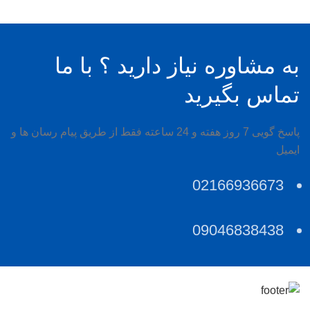
به مشاوره نیاز دارید ؟ با ما
تماس بگیرید
پاسخ گویی 7 روز هفته و 24 ساعته فقط از طریق پیام رسان ها و
ایمیل
02166936673
09046838438