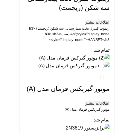
سطح فاضله آنزاپاس قابل قبولی را تضمین می کنند. از
سه شکن (ریچمت)
آنجا که این موتورها توانایی کنترل سرعت و جهت را با دقت
بالا فراهم می کنند، آنها را حل مسئله ای برتر برای تردمیل
اطلاعات بیشتر
می سازد.
ریموت کنترل تخت بیمارستانی سه شکن (ریچمت) <h3
به یاد داشته باشید که هنگام انتخاب یک تردمیل، مهم است
style=”display: none;”>هندست</h3> <h3
که به قدرت موتور توجه کنید. موتورهای بزرگ تر و قدرتمند
style=”display: none;”>HANSET</h3>
تر می توانند تنش بیشتری را تحمل کنند و عمر بیشتری
دارند. اندازه موتور معمولاً به حصان نیرو (HP) یا حصان
تمام شد
نیروی مداوم (CHP) اندازه گیری می شود.
موتور گیربکس فرمان مدل (A)
اطلاعات بیشتر
موتور گیربکس فرمان مدل (A)
تمام شد