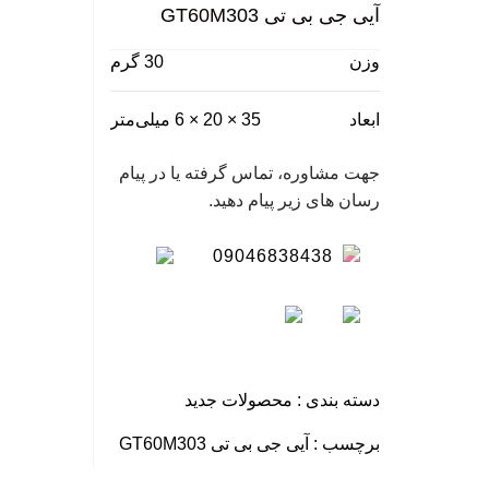
آیی جی بی تی GT60M303
نگ
وزن
30 گرم
سا
ابعاد
35 × 20 × 6 میلی‌متر
جهت مشاوره، تماس گرفته یا در پیام
رسان های زیر پیام دهید.
09046838438
دسته بندی :
محصولات جدید
برچسب :
آیی جی بی تی GT60M303