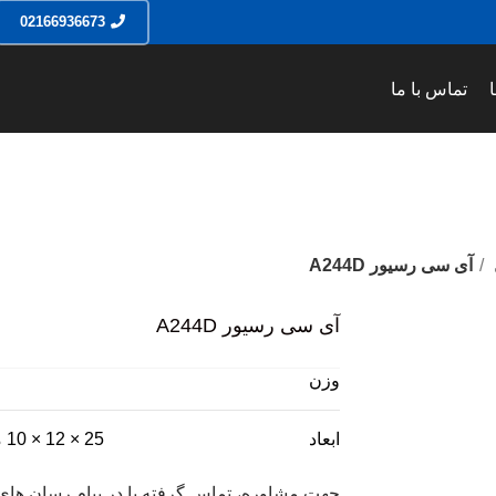
02166936673
تماس با ما
آی سی رسیور A244D
آی سی رسیور A244D
وزن
ابعاد
25 × 12 × 10 میلی‌متر
جهت مشاوره، تماس گرفته یا در پیام رسان های 