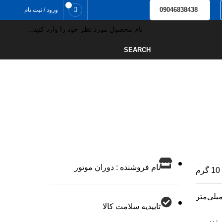
0
09046838438
ورود / ثبت نام
SEARCH
نام فروشنده : دوران موتور
10 گرم
تاییدیه سلامت کالا
زیر