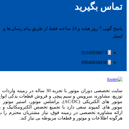
تماس بگیرید
پاسخ گویی 7 روز هفته و 24 ساعته فقط از طریق پیام رسان ها و
ایمیل
02166936673
09046838438
سایت تخصصی دوران موتور با تجربه 30 ساله در زمینه واردات
توزیع، مشاوره، سرویس و سیم پیچی و فروش قطعات یدکی انواع
موتور های الکتریکی (AC/DC), براشلس موتور، استپر موتور 
موتور های کمپوند سعی دارد با تجمیع تخصص الکترومکانیک و با
ارائه مشاوره تخصصی در زمینه فوق، نیاز مشتریان محترم را به
هرگونه اطلاعات و موتور و قطعات مربوطه بی نیاز کند.