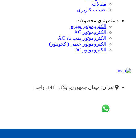
مقالات
حساب کاربری
دسته بندی محصولات
الکتروموتور ویبره
الکتروموتور AC
الکتروموتور پمپ باد AC
الکتروموتور خطی (اکچویتور)
الکتروموتور DC
تهران، میدان جمهوری، پلاک 1411، واحد 1