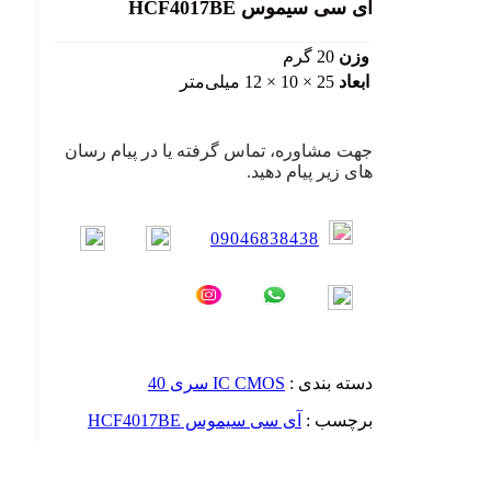
آی سی سیموس HCF4017BE
وزن
20 گرم
ابعاد
25 × 10 × 12 میلی‌متر
جهت مشاوره، تماس گرفته یا در پیام رسان
های زیر پیام دهید.
09046838438
دسته بندی :
IC CMOS سری 40
برچسب :
آی سی سیموس HCF4017BE