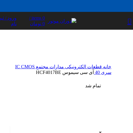
/
items
0
ورود / ثب
0
تومان
نام
خانه
قطعات الکترونیکی
مدارات مجتمع
IC CMOS
سری 40
آی سی سیموس HCF4017BE
تمام شد
تمام شد
بزرگ نمایی عکس