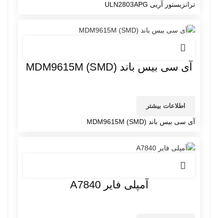
ترانزیستور آریی ULN2803APG
آی سی بیس باند MDM9615M (SMD)
اطلاعات بیشتر
آی سی بیس باند MDM9615M (SMD)
آمپلی فایر A7840