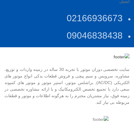
ایمیل
02166936673
09046838438
سایت تخصصی دوران موتور با تجربه 30 ساله در زمینه واردات و توزیع،
مشاوره، سرویس و سیم پیچی و فروش قطعات یدکی انواع موتور های
الکتریکی (AC/DC), براشلس موتور، استپر موتور و موتور های کمپوند
سعی دارد با تجمیع تخصص الکترومکانیک و با ارائه مشاوره تخصصی در
زمینه فوق، نیاز مشتریان محترم را به هرگونه اطلاعات و موتور و قطعات
مربوطه بی نیاز کند.