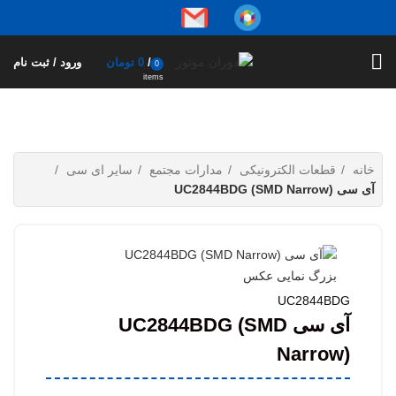
/
0
تومان
ورود / ثبت نام
0
items
خانه
قطعات الکترونیکی
مدارات مجتمع
سایر ای سی
آی سی UC2844BDG (SMD Narrow)
بزرگ نمایی عکس
UC2844BDG
آی سی UC2844BDG (SMD
Narrow)