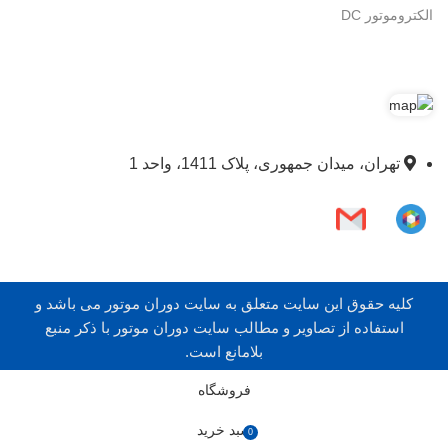
الکتروموتور DC
تهران، میدان جمهوری، پلاک 1411، واحد 1
کلیه حقوق این سایت متعلق به سایت دوران موتور می باشد و
استفاده از تصاویر و مطالب سایت دوران موتور با ذکر منبع
بلامانع است.
فروشگاه
سبد خرید
0
items