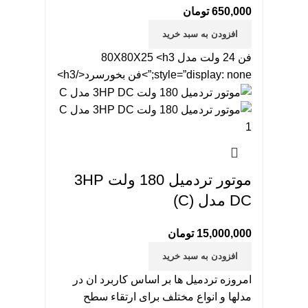
650,000
تومان
افزودن به سبد خرید
فن 24 ولت مدل 80X80X25 <h3
style=”display: none;”>فن بخورسرد</h3>
موتور تردمیل 180 ولت 3HP
DC مدل (C)
15,000,000
تومان
افزودن به سبد خرید
امروزه تردمیل ها بر اساس کاربرد ان در
مدلها و انواع مختلف برای ارتقاء سطح