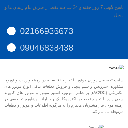
پاسخ گویی 7 روز هفته و 24 ساعته فقط از طریق پیام رسان ها و
ایمیل
02166936673
09046838438
سایت تخصصی دوران موتور با تجربه 30 ساله در زمینه واردات و توزیع،
مشاوره، سرویس و سیم پیچی و فروش قطعات یدکی انواع موتور های
الکتریکی (AC/DC), براشلس موتور، استپر موتور و موتور های کمپوند
سعی دارد با تجمیع تخصص الکترومکانیک و با ارائه مشاوره تخصصی در
زمینه فوق، نیاز مشتریان محترم را به هرگونه اطلاعات و موتور و قطعات
مربوطه بی نیاز کند.