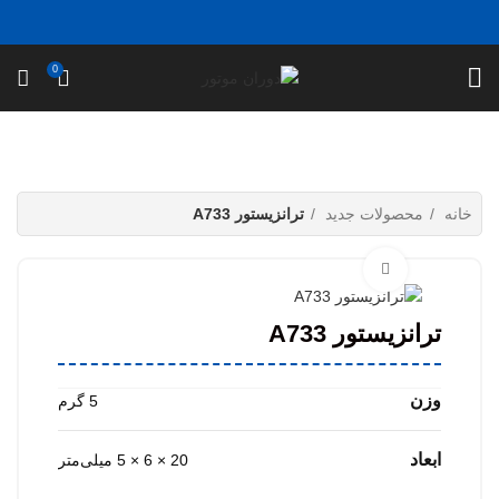
0
خانه
محصولات جدید
ترانزیستور A733
بزرگ نمایی عکس
ترانزیستور A733
وزن
5 گرم
ابعاد
20 × 6 × 5 میلی‌متر