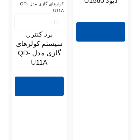
دیود U1560
برد کنترل
سیستم کولرهای
گازی مدل QD-
U11A
ت