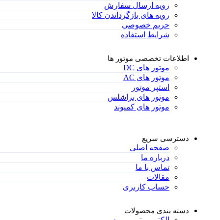
رویه ارسال سفارش
رویه های بازگرداندن کالا
حریم خصوصی
شرایط استفاده
اطلاعات تخصصی موتور ها
موتور های DC
موتور های AC
استپر موتور
موتور های براشلس
موتور های کمپوند
دسترسی سریع
صفحه اصلی
درباره ما
تماس با ما
مقالات
حساب کاربری
دسته بندی محصولات
الکتروموتور ویبره