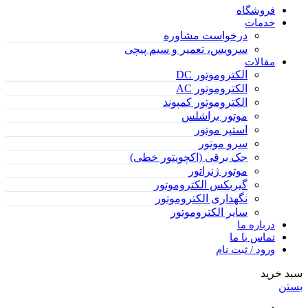
فروشگاه
خدمات
درخواست مشاوره
سرویس، تعمیر و سیم پیچی
مقالات
الکتروموتور DC
الکتروموتور AC
الکتروموتور کمپوند
موتور براشلس
استپر موتور
سرو موتور
جک برقی (اکچویتور خطی)
موتور ژنراتور
گیربکس الکتروموتور
نگهداری الکتروموتور
سایر الکتروموتور
درباره ما
تماس با ما
ورود / ثبت نام
سبد خرید
بستن