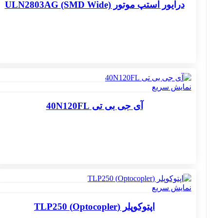
درایور استپ موتور ULN2803AG (SMD Wide)
نمایش سریع
آی جی بی تی 40N120FL
نمایش سریع
اپتوکوپلر (Optocopler) TLP250