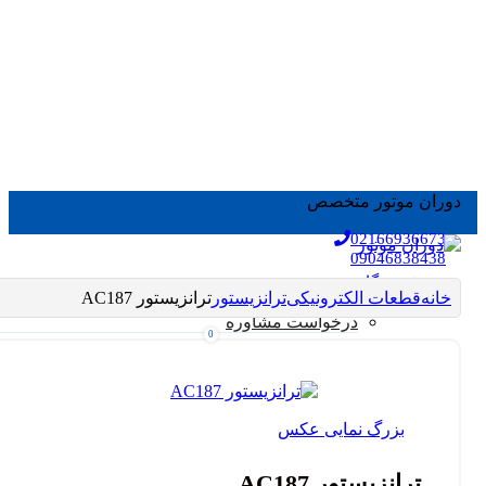
دوران موتور متخصص
02166936673
09046838438
فروشگاه
خانه
قطعات الکترونیکی
ترانزیستور
ترانزیستور AC187
خدمات
درخواست مشاوره
0
سرویس، تعمیر و سیم پیچی
مقالات
الکتروموتور DC
ورود / ثبت نام
الکتروموتور AC
الکتروموتور کمپوند
بزرگ نمایی عکس
موتور براشلس
استپر موتور
ترانزیستور AC187