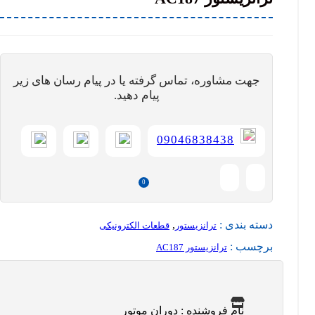
سرو موتور
جک برقی (اکچویتور خطی)
موتور ژنراتور
گیربکس الکتروموتور
نگهداری الکتروموتور
سایر الکتروموتور
جهت مشاوره، تماس گرفته یا در پیام رسان های زیر
درباره ما
پیام دهید.
تماس با ما
Search
09046838438
منو
0
ورود / ثبت نام
دسته بندی :
,
ترانزیستور
قطعات الکترونیکی
برچسب :
ترانزیستور AC187
نام فروشنده : دوران موتور