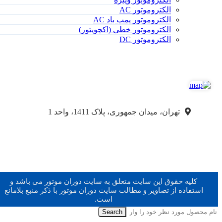
الکتروموتور AC
الکتروموتور پمپ باد AC
الکتروموتور خطی (اکچویتور)
الکتروموتور DC
تهران، میدان جمهوری، پلاک 1411، واحد 1
کلیه حقوق این سایت متعلق به سایت دوران موتور می باشد و
استفاده از تصاویر و مطالب سایت دوران موتور با ذکر منبع بلامانع
است.
Search