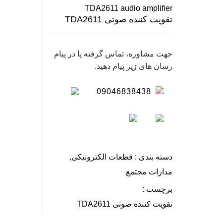
ورود / ثبت نام
TDA2611 audio amplifier
گی
تقویت کننده صوتی TDA2611
نگ
سا
جهت مشاوره، تماس گرفته یا در پیام
رسان های زیر پیام دهید.
09046838438
دسته بندی :
قطعات الکترونیکی
,
مدارات مجتمع
برچسب :
تقویت کننده صوتی TDA2611