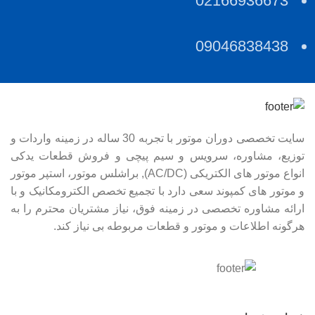
02166936673
09046838438
سایت تخصصی دوران موتور با تجربه 30 ساله در زمینه واردات و
توزیع، مشاوره، سرویس و سیم پیچی و فروش قطعات یدکی
انواع موتور های الکتریکی (AC/DC), براشلس موتور، استپر موتور
و موتور های کمپوند سعی دارد با تجمیع تخصص الکترومکانیک و با
ارائه مشاوره تخصصی در زمینه فوق، نیاز مشتریان محترم را به
هرگونه اطلاعات و موتور و قطعات مربوطه بی نیاز کند.