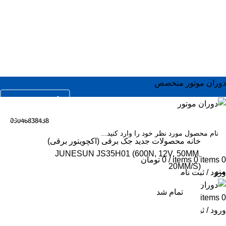
دوران موتور متخصص
02166936673
ال
فروشگاه
خدمات
مقالات
درباره ما
تماس با ما
ال
09046838438
ال
خانه
محصولات جدید
جک برقی (اکچویتور برقی)
JUNESUN JS35H01 (600N, 12V, 50MM,
SEARC
مو
0
items
0
items
/
0
تومان
20MM/S)
منو
ورود / ثبت نام
اس
سر
تمام شد
0
items
/
0
تومان
تمام شد
جک
ورود / ثبت نام
مو