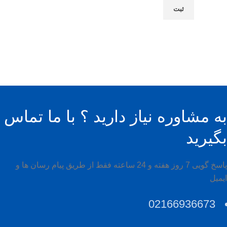
به مشاوره نیاز دارید ؟ با ما تماس
بگیرید
پاسخ گویی 7 روز هفته و 24 ساعته فقط از طریق پیام رسان ها و
ایمیل
02166936673