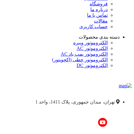
فروشگاه
درباره ما
تماس با ما
مقالات
حساب کاربری
دسته بندی محصولات
الکتروموتور ویبره
الکتروموتور AC
الکتروموتور پمپ باد AC
الکتروموتور خطی (اکچویتور)
الکتروموتور DC
تهران، میدان جمهوری، پلاک 1411، واحد 1