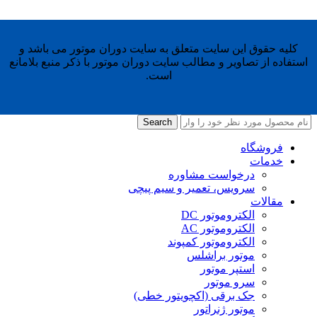
کلیه حقوق این سایت متعلق به سایت دوران موتور می باشد و
استفاده از تصاویر و مطالب سایت دوران موتور با ذکر منبع بلامانع
است.
Search
فروشگاه
خدمات
درخواست مشاوره
سرویس، تعمیر و سیم پیچی
مقالات
الکتروموتور DC
الکتروموتور AC
الکتروموتور کمپوند
موتور براشلس
استپر موتور
سرو موتور
جک برقی (اکچویتور خطی)
موتور ژنراتور