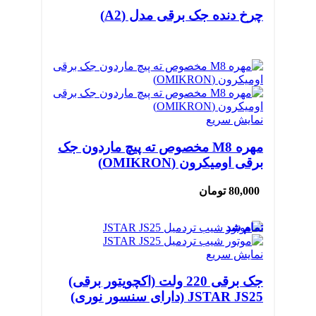
چرخ دنده جک برقی مدل (A2)
نمایش سریع
مهره M8 مخصوص ته پیچ ماردون جک
برقی اومیکرون (OMIKRON)
80,000
تومان
تمام شد
نمایش سریع
جک برقی 220 ولت (اکچویتور برقی)
JSTAR JS25 (دارای سنسور نوری)