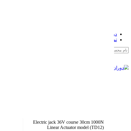
سرو موتور
جک برقی (اکچویتور خطی)
موتور ژنراتور
گیربکس الکتروموتور
نگهداری الکتروموتور
سایر الکتروموتور
درباره ما
تماس با ما
Search
منو
/
0
تومان
0
items
ورود / ثبت نام
بزرگ نمایی عکس
Electric jack 36V course 30cm 1000N
Linear Actuator model (TD12)