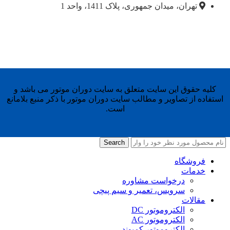
تهران، میدان جمهوری، پلاک 1411، واحد 1
کلیه حقوق این سایت متعلق به سایت دوران موتور می باشد و
استفاده از تصاویر و مطالب سایت دوران موتور با ذکر منبع بلامانع
است.
Search
فروشگاه
خدمات
درخواست مشاوره
سرویس، تعمیر و سیم پیچی
مقالات
الکتروموتور DC
الکتروموتور AC
الکتروموتور کمپوند