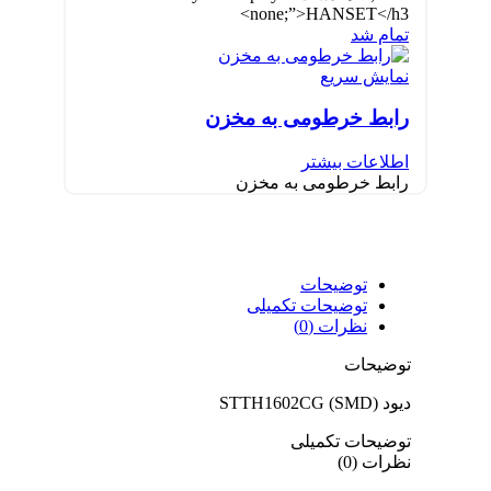
none;”>HANSET</h3>
تمام شد
نمایش سریع
رابط خرطومی به مخزن
اطلاعات بیشتر
رابط خرطومی به مخزن
توضیحات
توضیحات تکمیلی
نظرات (0)
توضیحات
دیود STTH1602CG (SMD)
توضیحات تکمیلی
نظرات (0)