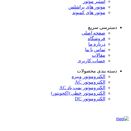
استپر موتور
موتور های براشلس
موتور های کمپوند
دسترسی سریع
صفحه اصلی
فروشگاه
درباره ما
تماس با ما
مقالات
حساب کاربری
دسته بندی محصولات
الکتروموتور ویبره
الکتروموتور AC
الکتروموتور پمپ باد AC
الکتروموتور خطی (اکچویتور)
الکتروموتور DC