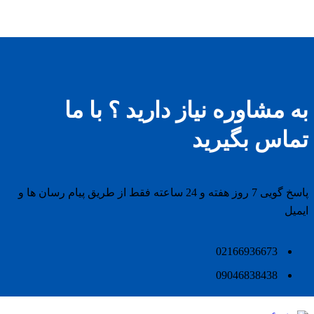
به مشاوره نیاز دارید ؟ با ما
تماس بگیرید
پاسخ گویی 7 روز هفته و 24 ساعته فقط از طریق پیام رسان ها و
ایمیل
02166936673
09046838438