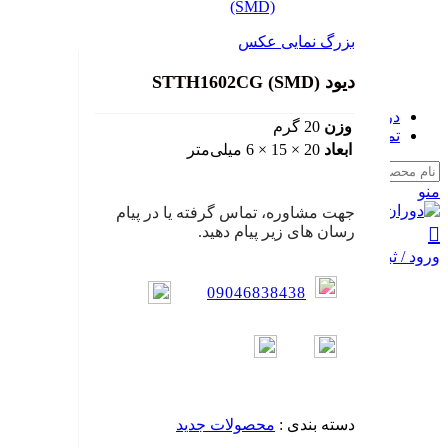
سرو موتور
جک برقی (اکچویتور خطی)
موتور ژنراتور
بزرگ نمایی عکس
گیربکس الکتروموتور
نگهداری الکتروموتور
دیود STTH1602CG (SMD)
سایر الکتروموتور
درباره ما
وزن
20 گرم
تماس با ما
ابعاد
20 × 15 × 6 میلی‌متر
Search
منو
جهت مشاوره، تماس گرفته یا در پیام
رسان های زیر پیام دهید.
ورود / ثبت نام
09046838438
دسته بندی :
محصولات جدید