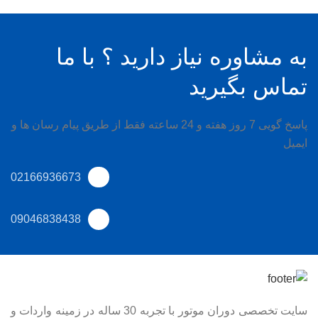
به مشاوره نیاز دارید ؟ با ما
تماس بگیرید
پاسخ گویی 7 روز هفته و 24 ساعته فقط از طریق پیام رسان ها و
ایمیل
02166936673
09046838438
سایت تخصصی دوران موتور با تجربه 30 ساله در زمینه واردات و