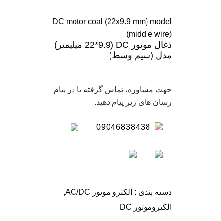
بزرگ نمایی عکس
نگ
DC motor coal (22x9.9 mm) model
سا
(middle wire)
ذغال موتور DC (22*9.9 میلیمتر)
مدل (سیم وسط)
جهت مشاوره، تماس گرفته یا در پیام
رسان های زیر پیام دهید.
09046838438
دسته بندی :
الکترو موتور AC/DC
,
الکتروموتور DC