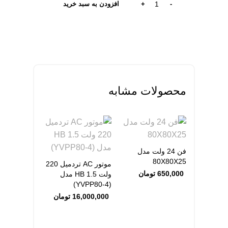
افزودن به سبد خرید
محصولات مشابه
فن 24 ولت مدل
80X80X25
موتور AC تردمیل 220
650,000
تومان
ولت 1.5 HB مدل
(YVPP80-4)
مجموعه كامل
16,000,000
تومان
DC 12 ول
دور و ترانس
2,500,000