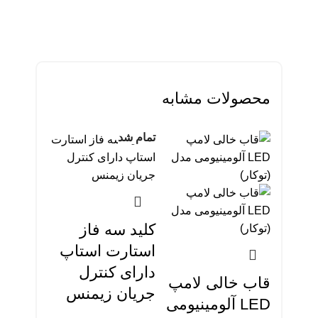
محصولات مشابه
تمام شد
تمام
شد
کلید سه فاز
استارت استاپ
دارای کنترل
قاب خالی لامپ
فیور ز
جریان زیمنس
LED آلومینیومی
44-0-