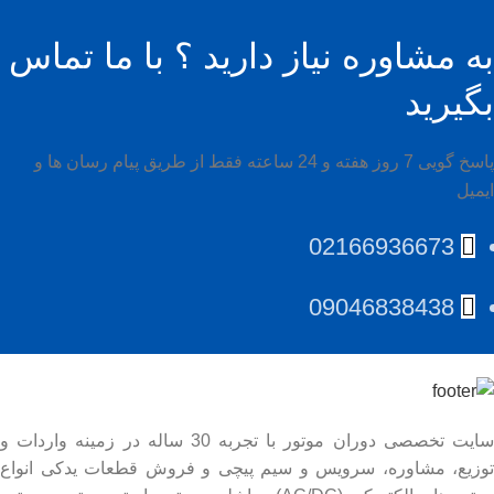
به مشاوره نیاز دارید ؟ با ما تماس
بگیرید
پاسخ گویی 7 روز هفته و 24 ساعته فقط از طریق پیام رسان ها و
ایمیل
02166936673
09046838438
سایت تخصصی دوران موتور با تجربه 30 ساله در زمینه واردات و
توزیع، مشاوره، سرویس و سیم پیچی و فروش قطعات یدکی انواع