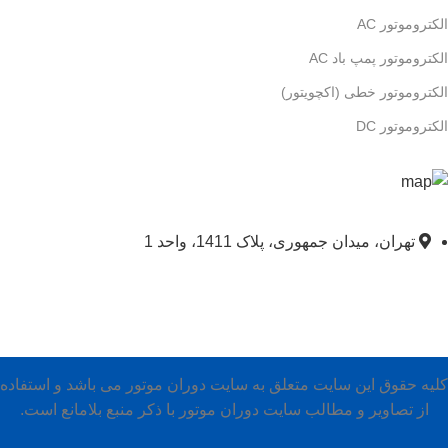
الکتروموتور AC
الکتروموتور پمپ باد AC
الکتروموتور خطی (اکچویتور)
الکتروموتور DC
تهران، میدان جمهوری، پلاک 1411، واحد 1
کلیه حقوق این سایت متعلق به سایت دوران موتور می باشد و استفاده
از تصاویر و مطالب سایت دوران موتور با ذکر منبع بلامانع است.