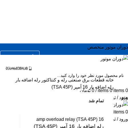
دوران موتور متخصص
02166936673
ال
فروشگاه
خدمات
مقالات
درباره ما
تماس با ما
ال
09046838438
ال
خانه
قطعات برق صنعتی
رله و کنتاکتور
رله اضافه بار
رله اضافه بار 16 آمپر (TSA 45P)
SEARC
مو
0
items
0
items
/
0
تومان
منو
ورود / ثبت نام
اس
تمام شد
تمام شد
سر
بزرگ نمایی عکس
0
items
/
0
تومان
جک
ورود / ثبت نام
16 amp overload relay (TSA 45P)
رله اضافه بار 16 آمپر (TSA 45P)
مو