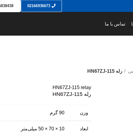
6838438
02166936673
تماس با ما
سی
رله HN67ZJ-115
HN67ZJ-115 relay
رله HN67ZJ-115
وزن
90 گرم
ابعاد
10 × 70 × 50 میلی‌متر