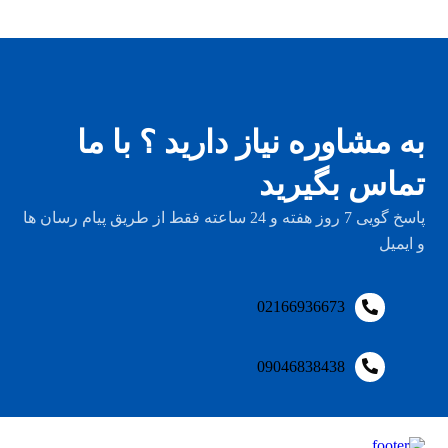
به مشاوره نیاز دارید ؟ با ما
تماس بگیرید
پاسخ گویی 7 روز هفته و 24 ساعته فقط از طریق پیام رسان ها
و ایمیل
02166936673
09046838438