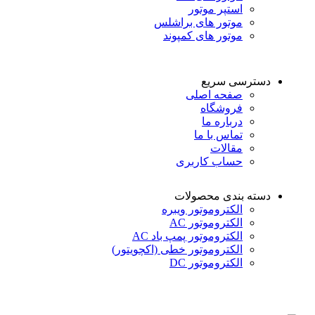
استپر موتور
موتور های براشلس
موتور های کمپوند
دسترسی سریع
صفحه اصلی
فروشگاه
درباره ما
تماس با ما
مقالات
حساب کاربری
دسته بندی محصولات
الکتروموتور ویبره
الکتروموتور AC
الکتروموتور پمپ باد AC
الکتروموتور خطی (اکچویتور)
الکتروموتور DC