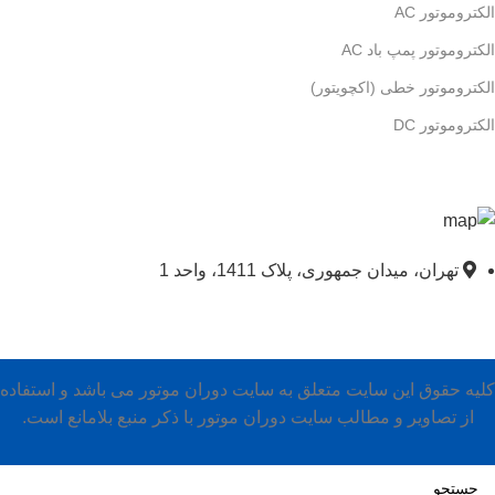
الکتروموتور AC
الکتروموتور پمپ باد AC
الکتروموتور خطی (اکچویتور)
الکتروموتور DC
تهران، میدان جمهوری، پلاک 1411، واحد 1
کلیه حقوق این سایت متعلق به سایت دوران موتور می باشد و استفاده
از تصاویر و مطالب سایت دوران موتور با ذکر منبع بلامانع است.