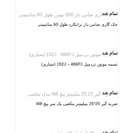
تمام شد
جک گازی ضامن دار برانکارد طول 60 سانتیمتر
تمام شد
تسمه موتور تردمیل 192J – 486PJ (شیاری)
تمام شد
ضربه گیر 25*25 میلیمتر مکعبی یک سر پیچ M8
تمام شد