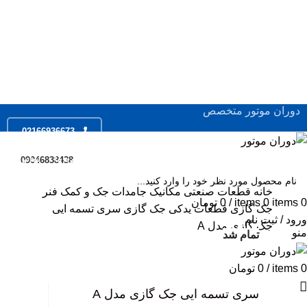
دوران موتور متخصص
02166936673
ال
فروشگاه
خدمات
مقالات
درباره ما
تماس با ما
09046838438
ال
ال
خانه
قطعات صنعتی
مکانیک جامدات
جک و کمک فنر
0
items
0
items
/
0
تومان
جک گازی
قطعات یدکی جک گازی
سری تسمه ایی
SEARC
مو
ورود / ثبت نام
جک گازی مدل A
منو
اس
تمام شد
تمام شد
سر
0
items
/
0
تومان
بزرگ نمایی عکس
جک
سری تسمه ایی جک گازی مدل A
مو