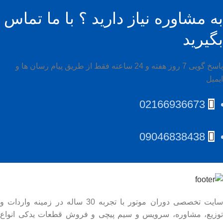
به مشاوره نیاز دارید ؟ با ما تماس
بگیرید
پاسخ گویی 7 روز هفته و 24 ساعته فقط از طریق پیام رسان ها و
ایمیل
02166936673
09046838438
سایت تخصصی دوران موتور با تجربه 30 ساله در زمینه واردات و
توزیع، مشاوره، سرویس و سیم پیچی و فروش قطعات یدکی انواع