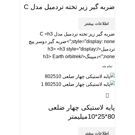
ضربه گیر زیر تخته تردمیل مدل C
اطلاعات بیشتر
ضربه گیر زیر تخته تردمیل مدل C <h3
style=”display: none;”>ضربه گیر دوسر پیچ
تردمیل</h3> <h3 style=”display:
none;”>دمپینگ</h3> Earth orbitrek
تمام شد
پایه لاستیکی چهار ضلعی
80*25*10میلیمتر
اطلاعات بیشتر