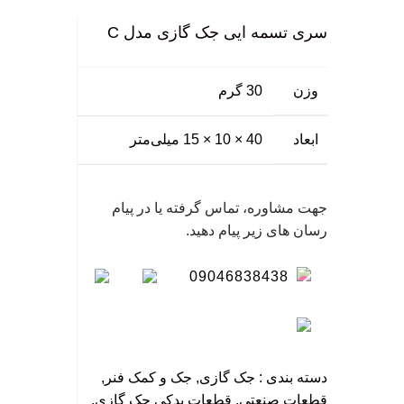
بزرگ نمایی عکس
ورود / ثبت نام
گی
سری تسمه ایی جک گازی مدل C
نگ
سا
وزن
30 گرم
ابعاد
40 × 10 × 15 میلی‌متر
جهت مشاوره، تماس گرفته یا در پیام
رسان های زیر پیام دهید.
09046838438
دسته بندی :
جک گازی
,
جک و کمک فنر
,
قطعات صنعتی
,
قطعات یدکی جک گازی
,