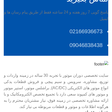
پاسخ گویی 7 روز هفته و 24 ساعته فقط از طریق پیام رسان ها و
ایمیل
02166936673
09046838438
سایت تخصصی دوران موتور با تجربه 30 ساله در زمینه واردات و
توزیع، مشاوره، سرویس و سیم پیچی و فروش قطعات یدکی
انواع موتور های الکتریکی (AC/DC), براشلس موتور، استپر موتور
و موتور های کمپوند سعی دارد با تجمیع تخصص الکترومکانیک و با
ارائه مشاوره تخصصی در زمینه فوق، نیاز مشتریان محترم را به
هرگونه اطلاعات و موتور و قطعات مربوطه بی نیاز کند.
خدمات مشتریان