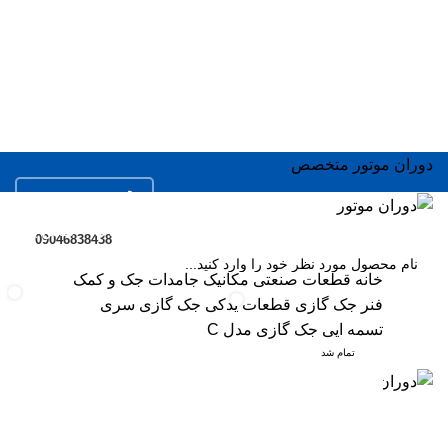
دوران موتور متخصص
02166936673
ال
فروشگاه
خدمات
مقالات
درباره ما
تماس با ما
ال
09046838438
ال
خانه
قطعات صنعتی
مکانیک جامدات
جک و کمک
ems
0
0
فنر
جک گازی
قطعات یدکی جک گازی
سری
SEARCH
مو
/
0
تومان
items
تسمه ایی جک گازی مدل C
اس
منو
ورود / ثبت نام
تمام شد
سر
تمام شد
جک
/
0
تومان
0
items
مو