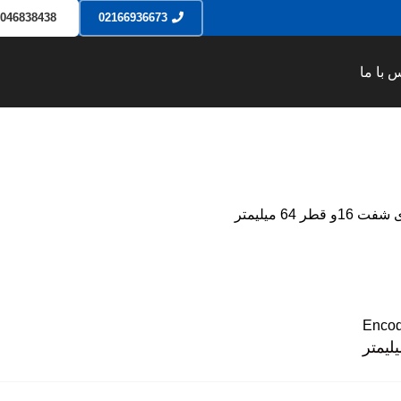
9046838438
02166936673
 با ما
Encod