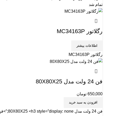
تمام شد
رگلاتور MC34163P
اطلاعات بیشتر
رگلاتور MC34163P
فن 24 ولت مدل 80X80X25
650,000
تومان
افزودن به سبد خرید
فن 24 ولت مدل 80X80X25 <h3 style=”display: none;”>فن بخورسرد</h3>