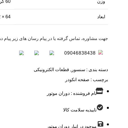
وزن
60 گرم
ابعاد
64 × 2 میلی‌متر
جهت مشاوره، تماس گرفته یا در پیام رسان های زیر پیام ده
09046838438
دسته بندی :
سنسور
,
قطعات الکترونیکی
برچسب :
صفحه انکودر
نام فروشنده : دوران موتور
تاییدیه سلامت کالا
موجود در انبار دوران موتور