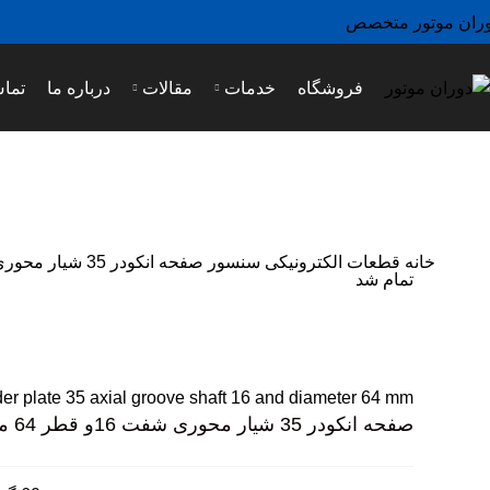
ران موتور متخصص
فروشگاه
خدمات
مقالات
درباره ما
تماس
خانه
قطعات الکترونیکی
سنسور
صفحه انکودر 35 شیار محوری شفت 16و قطر 64 میلیمتر
تمام شد
تمام شد
بزرگ نمایی عکس
er plate 35 axial groove shaft 16 and diameter 64 mm
صفحه انکودر 35 شیار محوری شفت 16و قطر 64 میلیمتر