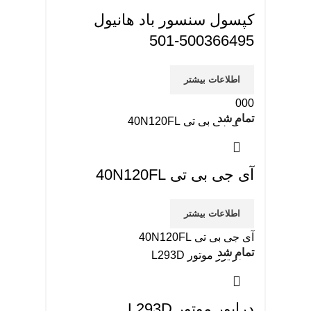
کپسول سنسور باد هانیول
500366495-501
اطلاعات بیشتر
000
تمام شد
آی جی بی تی 40N120FL
اطلاعات بیشتر
آی جی بی تی 40N120FL
تمام شد
درایور موتور L293D