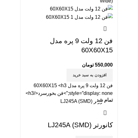
Wide)
فن 12 ولت 9 پره مدل
60X60X15
550,000
تومان
افزودن به سبد خرید
فن 12 ولت 9 پره مدل 60X60X15 <h3
style=”display: none;”>فن بخورسرد</h3>
تمام شد
کانورتر LJ245A (SMD)