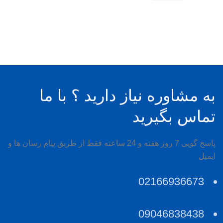
به مشاوره نیاز دارید ؟ با ما
تماس بگیرید
پاسخ گویی 7 روز هفته و 24 ساعته فقط از طریق پیام رسان ها و
ایمیل
02166936673
09046838438