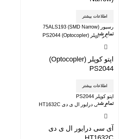
اطلاعات بیشتر
رسیور 75ALS193 (SMD Narrow)
تمام شد
اپتو کوپلر (Optocopler)
PS2044
اطلاعات بیشتر
اپتو کوپلر PS2044
تمام شد
آی سی درایور ال ی دی
HT1632C