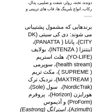
دونده، تخته، رولر، شفت و صلیبی، پدال،
رکاب، انواع بلبرینگ ها، قاب های تزیینی و
……
برندهایی که مشمول پشتیبانی
می شوند: دی کی سیتی (DK
CITY)، پاناتا ( PANATTA)،
اینتنزا ( INTENZA)، یولایف
(YO-LIFE)، هلث استریم
(health stream)، سوپرمی
( SUPREME )، مکث تریم
( MAXTREAM)، نردیک ترک
(NordicTrak)، سول (Sole)،
هورایزن (Horizon)، پروفرم
(ProForm) و آذیموس
(Azimuth)،
استرانگ (
Eastrong
)