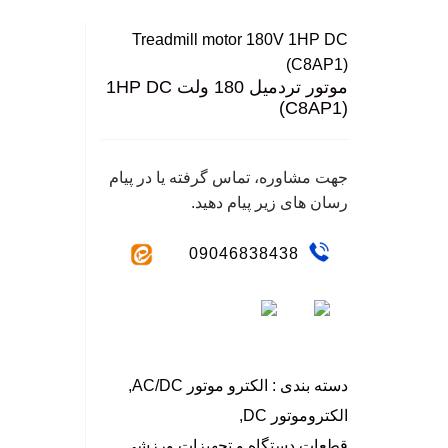
بزرگ نمایی عکس
نگ
Treadmill motor 180V 1HP DC
سا
(C8AP1)
موتور تردمیل 180 ولت 1HP DC
(C8AP1)
جهت مشاوره، تماس گرفته یا در پیام
رسان های زیر پیام دهید.
09046838438
دسته بندی :
الکترو موتور AC/DC
,
الکتروموتور DC
,
قطعات دستگاه و تجهیزات ورزشی
,