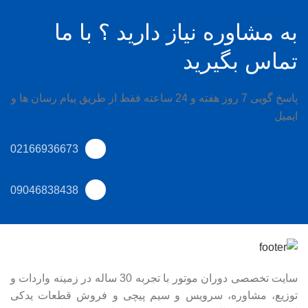
به مشاوره نیاز دارید ؟ با ما
تماس بگیرید
پاسخ گویی 7 روز هفته و 24 ساعته فقط از طریق پیام رسان ها و
ایمیل
02166936673
09046838438
سایت تخصصی دوران موتور با تجربه 30 ساله در زمینه واردات و
توزیع، مشاوره، سرویس و سیم پیچی و فروش قطعات یدکی