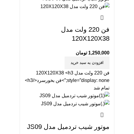
فن 220 ولت مدل
120X120X38
1,250,000
تومان
افزودن به سبد خرید
فن 220 ولت مدل 120X120X38 <h3
style=”display: none;”>فن بخورسرد</h3>
تمام شد
موتور شیب تردمیل مدل JS09