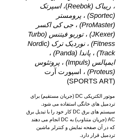
، ریباک (
Reebok
)،
اسپرتک
(
Sportec
)
،
پرومستر
(
ProMaster
)
،
جی کی اکسر
(
JKexer
)
،
توربو فیتنس (
Turbo
Fitness
)
،
نوردیک ترک (
Nordic
Track
)
،
پاندا (
Panda
)
،
ایمپالس (
Impuls
)
،
پروتئوس
(
Proteus
)
، اسپورت آرت
(SPORTS ART)
موتور الکتریکی DC (جریان مستقیم) برای
تردمیل های خانگی استفاده می شود.
سیستم های برق DC کار خود را با تبدیل برق
AC (جریان متناوب) به DC انجام می دهند
که در آن صفحه نمایش و کنترلر ماشین
تردمیل قرار دارد.