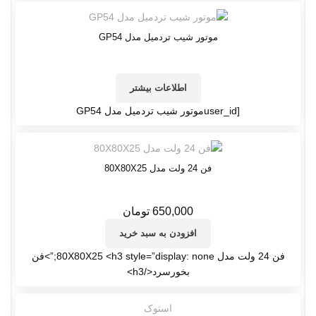
موتور شیب تردمیل مدل GP54
اطلاعات بیشتر
[user_idموتور شیب تردمیل مدل GP54
فن 24 ولت مدل 80X80X25
650,000
تومان
افزودن به سبد خرید
فن 24 ولت مدل 80X80X25 <h3 style=”display: none;”>فن
بخورسرد</h3>
استوک