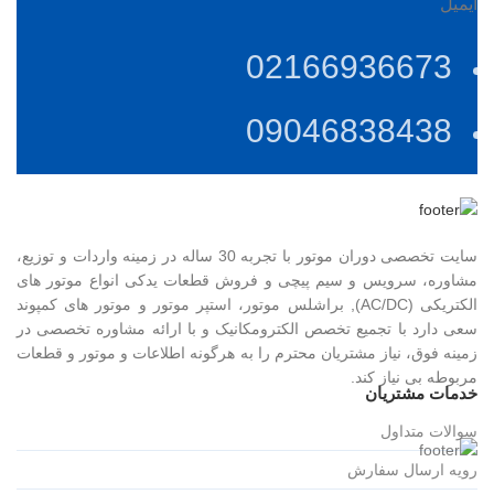
ایمیل
02166936673
09046838438
سایت تخصصی دوران موتور با تجربه 30 ساله در زمینه واردات و توزیع،
مشاوره، سرویس و سیم پیچی و فروش قطعات یدکی انواع موتور های
الکتریکی (AC/DC), براشلس موتور، استپر موتور و موتور های کمپوند
سعی دارد با تجمیع تخصص الکترومکانیک و با ارائه مشاوره تخصصی در
زمینه فوق، نیاز مشتریان محترم را به هرگونه اطلاعات و موتور و قطعات
مربوطه بی نیاز کند.
خدمات مشتریان
سوالات متداول
رویه ارسال سفارش