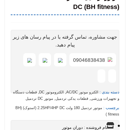
مو
DC (BH fitness)
گی
نگ
سا
جهت مشاوره، تماس گرفته یا در پیام رسان های زیر
پیام دهید.
09046838438
دسته بندی :
,
,
الکترو موتور AC/DC
الکتروموتور DC
قطعات دستگاه
,
,
و تجهیزات ورزشی
قطعات یدکی تردمیل
موتور DC تردمیل
برچسب :
موتور تردمیل 180 ولت 2.25HP/4HP DC (استوک) (BH
fitness )
نام فروشنده : دوران موتور