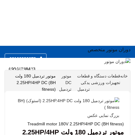
دوران موتور متخصص
02166936673
ال
فروشگاه
خدمات
مقالات
درباره ما
تماس با ما
09046838438
ال
خانه
قطعات دستگاه و
قطعات
موتور
موتور تردمیل 180 ولت
تجهیزات ورزشی
یدکی
DC
2.25HP/4HP DC (BH
ال
0
items
0
items
/
0
تومان
تردمیل
تردمیل
fitness)
SEARCH
ورود / ثبت نام
مو
منو
اس
0
items
/
0
تومان
سر
بزرگ نمایی عکس
ورود / ثبت نام
Treadmill motor 180V 2.25HP/4HP DC (BH fitness)
جک
موتور تردمیل 180 ولت 2.25HP/4HP