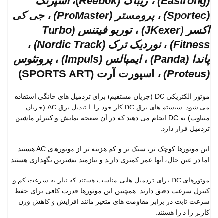
(
Eastrong
) ، ریباک (
Reebok
)،
اسپرتک
(
Sportec
)
،
پرومستر (
ProMaster
)
،
جی کی
اکسر (
JKexer
)
،
توربو فیتنس (
Turbo
Fitness
)
،
نوردیک ترک (
Nordic Track
)
،
پاندا (
Panda
)
،
ایمپالس (
Impuls
)
،
پروتئوس
(
Proteus
)
، اسپورت آرت (SPORTS ART)
موتور الکتریکی DC (جریان مستقیم) برای تردمیل های خانگی استفاده
می شود. سیستم های برق DC کار خود را با تبدیل برق AC (جریان
متناوب) به DC انجام می دهند که در آن صفحه نمایش و کنترلر ماشین
تردمیل قرار دارد.
این موتورها کوچک تر، سبک تر و کم هزینه تر از موتورهای AC هستند.
اما در عین حال، آنها عمر کمتری دارند و نیازمند بیشترین نگهداری هستند.
موتورهای DC برای تردمیل هایی مناسب هستند که نیاز به سرعت کم و
کنترل سرعت دقیق دارند. همچنین این موتورها قدرت کافی برای حفظ
سرعت ثابت در برابر مقاومت های متغیر مانند افزایش و کاهش وزن
کاربر را دارا هستند.