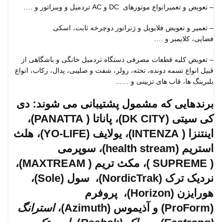
– تعویض و تعمیرانواع موتورهای ‌ DC و AC تردمیل و ویبراتور و ….
– تعمیر و تعویض فلایویل و ژنراتور دوچرخه ثابت،
اسکی
فضایی،
کلایمبر و ….
– تعویض کلیه
قطعات مصرفی دستگاه تردمیل
خانگی و باشگاهی از
قبیل انواع تسمه دونده، تخته، رولر، شفت و صلیبی، پدال، رکاب، انواع
بلبرینگ ها، قاب های تزیینی و ……
برندهایی که مشمول پشتیبانی می شوند: دی
کی سیتی (DK CITY)، پاناتا ( PANATTA)،
اینتنزا ( INTENZA)، یولایف (YO-LIFE)، هلث
استریم (health stream)، سوپرمی
( SUPREME )، مکث تریم ( MAXTREAM)،
نردیک ترک (NordicTrak)، سول (Sole)،
هورایزن (Horizon)، پروفرم
(ProForm) و آذیموس (Azimuth)،
استرانگ