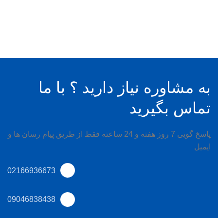
به مشاوره نیاز دارید ؟ با ما
تماس بگیرید
پاسخ گویی 7 روز هفته و 24 ساعته فقط از طریق پیام رسان ها و
ایمیل
02166936673
09046838438