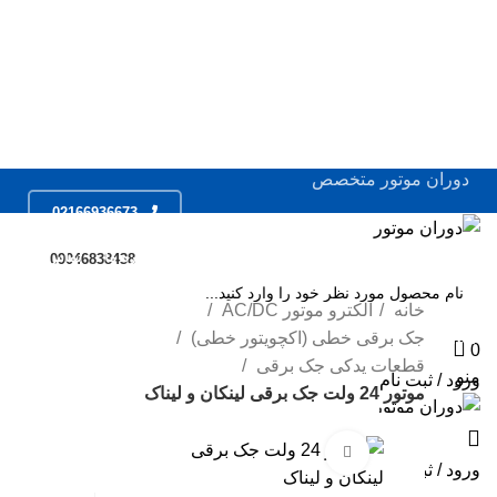
0
0
دوران موتور متخصص
02166936673
ال
فروشگاه
خدمات
مقالات
درباره ما
تماس با ما
09046838438
ال
ال
خانه
الکترو موتور AC/DC
جک برقی خطی (اکچویتور خطی)
SEARCH
مو
0
قطعات یدکی جک برقی
منو
اس
ورود / ثبت نام
موتور 24 ولت جک برقی لینکان و لیناک
سر
بزرگ نمایی عکس
جک
ورود / ثبت نام
مو