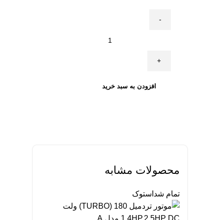
موتور
24
ولت
جک
برقی
افزودن به سبد خرید
لینکان
و
لیناک
عدد
محصولات مشابه
تمام شد
استوک