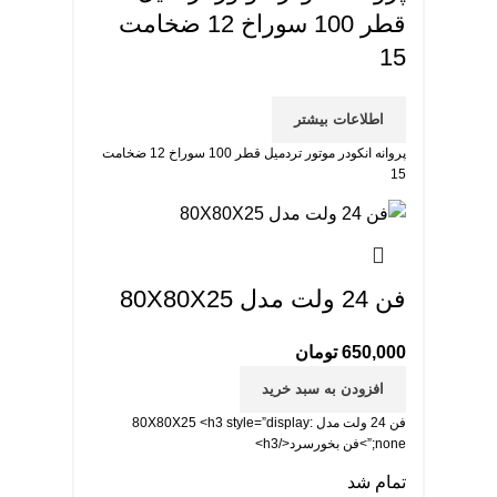
قطر 100 سوراخ 12 ضخامت
15
اطلاعات بیشتر
پروانه انکودر موتور تردمیل قطر 100 سوراخ 12 ضخامت
15
فن 24 ولت مدل 80X80X25
650,000
تومان
افزودن به سبد خرید
فن 24 ولت مدل 80X80X25 <h3 style=”display:
none;”>فن بخورسرد</h3>
تمام شد