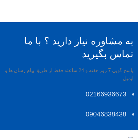
به مشاوره نیاز دارید ؟ با ما
تماس بگیرید
پاسخ گویی 7 روز هفته و 24 ساعته فقط از طریق پیام رسان ها و
ایمیل
02166936673
09046838438