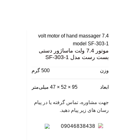
نگ
سا
بزرگ نمایی عکس
7.4 volt motor of hand massager
model SF-303-1
موتور 7.4 ولت ماساژور دستی
بست رست مدل SF-303-1
وزن
500 گرم
ابعاد
95 × 52 × 47 میلی‌متر
جهت مشاوره، تماس گرفته یا در پیام
رسان های زیر پیام دهید.
09046838438