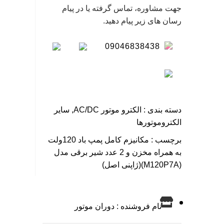
جهت مشاوره، تماس گرفته یا در پیام
رسان های زیر پیام دهید.
09046838438
دسته بندی :
الکترو موتور AC/DC
,
سایر
الکتروموتورها
برچسب :
مکانیزم کامل پمپ باد 120ولت
به همراه مخزن و 2 عدد شیر برقی مدل
(M120P7A)(ژاپنی اصل)
نام فروشنده : دوران موتور