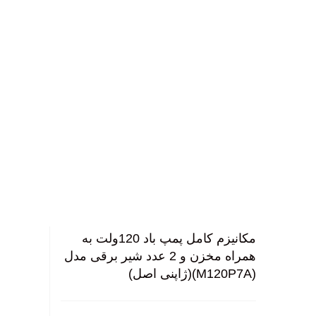
ورود / ثبت نام
گی
نگ
سا
بزرگ نمایی عکس
مکانیزم کامل پمپ باد 120ولت به
همراه مخزن و 2 عدد شیر برقی مدل
(M120P7A)(ژاپنی اصل)