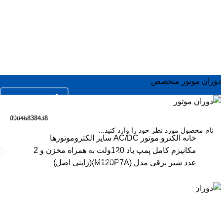
دوران موتور متخصص
02166936673
ال
فروشگاه
خدمات
مقالات
درباره ما
تماس با ما
ال
09046838438
ال
خانه
الکترو موتور AC/DC
سایر الکتروموتورها
مکانیزم کامل پمپ باد 120ولت به همراه مخزن و 2
SEARC
مو
0
0
/
0
تومان
عدد شیر برقی مدل (M120P7A)(ژاپنی اصل)
items
اس
منو
ورود / ثبت نام
سر
جک
/
0
تومان
0
items
مو