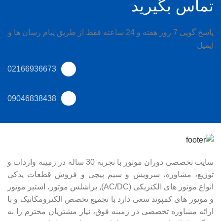
تماس بگیرید
پاسخ گویی 7 روز هفته و 24 ساعته فقط از طریق پیام رسان ها و
ایمیل
02166936673
09046838438
سایت تخصصی دوران موتور با تجربه 30 ساله در زمینه واردات و
توزیع، مشاوره، سرویس و سیم پیچی و فروش قطعات یدکی
انواع موتور های الکتریکی (AC/DC), براشلس موتور، استپر موتور
و موتور های کمپوند سعی دارد با تجمیع تخصص الکترومکانیک و با
ارائه مشاوره تخصصی در زمینه فوق، نیاز مشتریان محترم را به