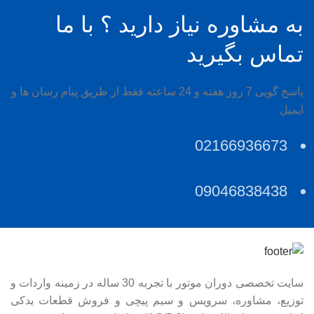
به مشاوره نیاز دارید ؟ با ما
تماس بگیرید
پاسخ گویی 7 روز هفته و 24 ساعته فقط از طریق پیام رسان ها و
ایمیل
02166936673
09046838438
سایت تخصصی دوران موتور با تجربه 30 ساله در زمینه واردات و
توزیع، مشاوره، سرویس و سیم پیچی و فروش قطعات یدکی