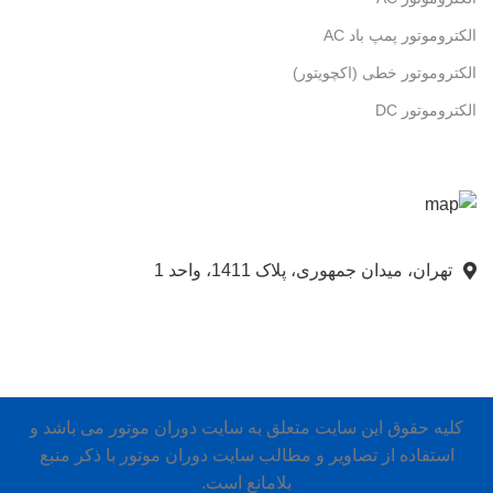
الکتروموتور پمپ باد AC
الکتروموتور خطی (اکچویتور)
الکتروموتور DC
تهران، میدان جمهوری، پلاک 1411، واحد 1
کلیه حقوق این سایت متعلق به سایت دوران موتور می باشد و
استفاده از تصاویر و مطالب سایت دوران موتور با ذکر منبع
بلامانع است.