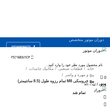
0
دوران موتور متخصص
02166936673
ال
فروشگاه
خدمات
مقالات
درباره ما
تماس با ما
09046838438
ال
ال
خانه
قطعات صنعتی
مکانیک جامدات
پیچ و مهره و واشر
SEARCH
مو
0
پیچ خروسکی M8 تمام رزوه طول (8.5 سانتیمتر)
منو
اس
ورود / ثبت نام
سر
تمام شد
تمام شد
جک
مو