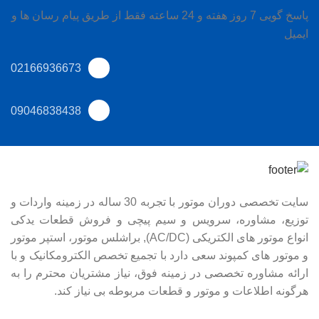
پاسخ گویی 7 روز هفته و 24 ساعته فقط از طریق پیام رسان ها و
ایمیل
02166936673
09046838438
سایت تخصصی دوران موتور با تجربه 30 ساله در زمینه واردات و
توزیع، مشاوره، سرویس و سیم پیچی و فروش قطعات یدکی
انواع موتور های الکتریکی (AC/DC), براشلس موتور، استپر موتور
و موتور های کمپوند سعی دارد با تجمیع تخصص الکترومکانیک و با
ارائه مشاوره تخصصی در زمینه فوق، نیاز مشتریان محترم را به
هرگونه اطلاعات و موتور و قطعات مربوطه بی نیاز کند.