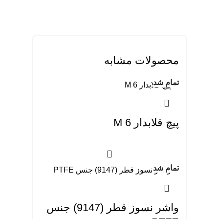
محصولات مشابه
تمام شد
پیچ قلابدار M 6
تمام شد
واشر نسوز قطر (9147) جنس