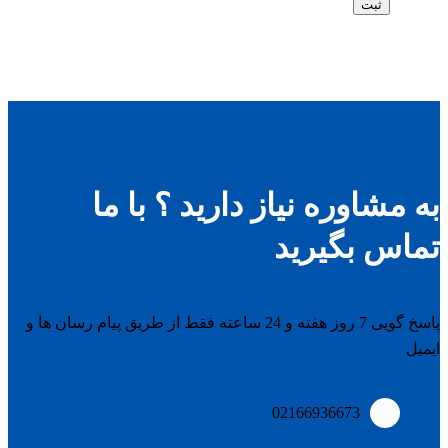
به مشاوره نیاز دارید ؟ با ما
تماس بگیرید
پاسخ گویی 7 روز هفته و 24 ساعته فقط از طریق پیام رسان ها و
ایمیل
02166936673