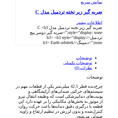
نمایش سریع
ضربه گیر زیر تخته تردمیل مدل C
اطلاعات بیشتر
ضربه گیر زیر تخته تردمیل مدل C <h3
style=”display: none;”>ضربه گیر دوسر پیچ
تردمیل</h3> <h3 style=”display:
none;”>دمپینگ</h3> Earth orbitrek
توضیحات
توضیحات تکمیلی
نظرات (0)
توضیحات
چرخ‌دنده قطر 42.5 میلی‌متر یکی از قطعات مهم در
سیستم‌های حرکتی صندلی‌های آرایشگاهی و
یونیت‌های دندانپزشکی است که وظیفه انتقال نیرو
از موتور به بخش‌های مکانیکی را بر عهده دارد. این
قطعه با درگیری دقیق دندانه‌ها باعث حرکت روان،
کنترل‌شده و بدون لرزش در تنظیم ارتفاع و زاویه
صندلی می‌شود.