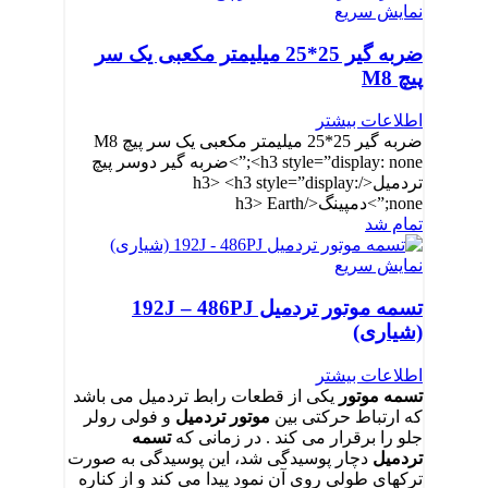
نمایش سریع
ضربه گیر 25*25 میلیمتر مکعبی یک سر
پیچ M8
اطلاعات بیشتر
ضربه گیر 25*25 میلیمتر مکعبی یک سر پیچ M8
<h3 style=”display: none;”>ضربه گیر دوسر پیچ
تردمیل</h3> <h3 style=”display:
none;”>دمپینگ</h3> Earth
تمام شد
نمایش سریع
تسمه موتور تردمیل 192J – 486PJ
(شیاری)
اطلاعات بیشتر
تسمه موتور
یکی از قطعات رابط تردمیل می باشد
که ارتباط حرکتی بین
موتور تردمیل
و فولی رولر
جلو را برقرار می کند . در زمانی که
تسمه
تردمیل
دچار پوسیدگی شد، این پوسیدگی به صورت
ترکهای طولی روی آن نمود پیدا می کند و از کناره