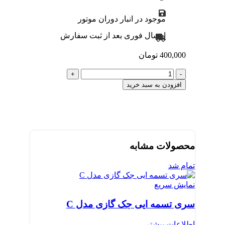
موجود در انبار دوران موتور
ارسال فوری بعد از ثبت سفارش
400,000
تومان
چرخ‌دنده
مخصوص
افزودن به سبد خرید
موتور
صندلی
آرایشگاهی
و
یونیت
دندانپزشکی
محصولات مشابه
قطر
42.5
تمام شد
میلی‌متر
عدد
نمایش سریع
سری تسمه ایی جک گازی مدل C
اطلاعات بیشتر