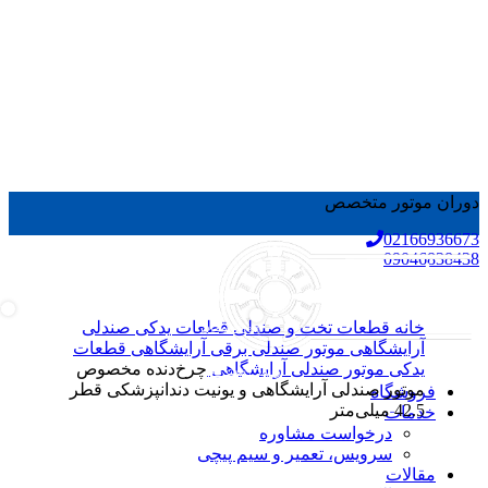
دوران موتور متخصص
02166936673
09046838438
ms
0
0
خانه
قطعات تخت و صندلی
قطعات یدکی صندلی
/
0
تومان
items
آرایشگاهی
موتور صندلی برقی آرایشگاهی
قطعات
یدکی موتور صندلی آرایشگاهی
چرخ‌دنده مخصوص
ورود / ثبت نام
موتور صندلی آرایشگاهی و یونیت دندانپزشکی قطر
فروشگاه
42.5 میلی‌متر
خدمات
درخواست مشاوره
سرویس، تعمیر و سیم پیچی
مقالات