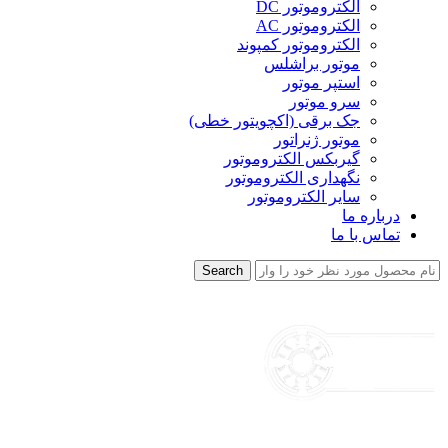
الکتروموتور DC
الکتروموتور AC
الکتروموتور کمپوند
موتور براشلس
استپر موتور
سرو موتور
جک برقی (اکچویتور خطی)
موتور ژنراتور
گیربکس الکتروموتور
نگهداری الکتروموتور
سایر الکتروموتور
درباره ما
تماس با ما
Search
منو
/
0
تومان
0
items