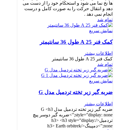
ها نخ نما می شود و استحکام خود را از دست می
دهد و انتقال حرکت را به صورت کامل و درست
انجام نمی دهد .
تمام شد
نمایش سریع
کمک فنر 25 A طول 36 سانتیمتر
اطلاعات بیشتر
کمک فنر 25 A طول 36 سانتیمتر
تمام شد
نمایش سریع
ضربه گیر زیر تخته تردمیل مدل G
اطلاعات بیشتر
ضربه گیر زیر تخته تردمیل مدل G <h3
style=”display: none;”>ضربه گیر دوسر پیچ
تردمیل</h3> <h3 style=”display:
none;”>دمپینگ</h3> Earth orbitrek