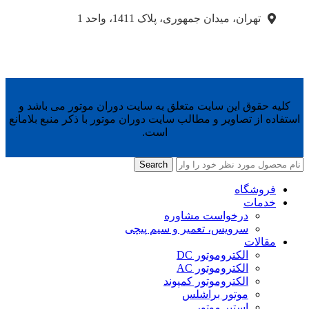
تهران، میدان جمهوری، پلاک 1411، واحد 1
کلیه حقوق این سایت متعلق به سایت دوران موتور می باشد و
استفاده از تصاویر و مطالب سایت دوران موتور با ذکر منبع بلامانع
است.
Search
فروشگاه
خدمات
درخواست مشاوره
سرویس، تعمیر و سیم پیچی
مقالات
الکتروموتور DC
الکتروموتور AC
الکتروموتور کمپوند
موتور براشلس
استپر موتور