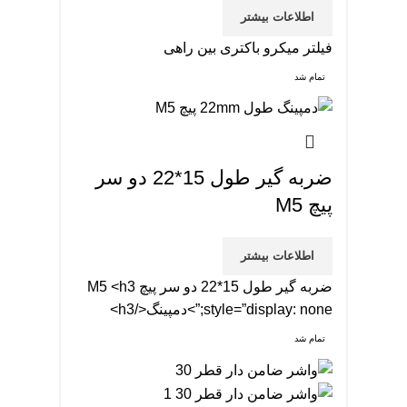
اطلاعات بیشتر
فیلتر میکرو باکتری بین راهی
تمام شد
ضربه گیر طول 15*22 دو سر
پیچ M5
اطلاعات بیشتر
ضربه گیر طول 15*22 دو سر پیچ M5 <h3
style=”display: none;”>دمپینگ</h3>
تمام شد