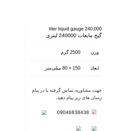
گی
نگ
بزرگ نمایی عکس
سا
240,000 liter liquid gauge
گیج مایعات 240000 لیتری
وزن
2500 گرم
ابعاد
150 × 80 میلی‌متر
جهت مشاوره، تماس گرفته یا در پیام
رسان های زیر پیام دهید.
09046838438