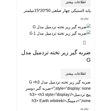
اطلاعات بیشتر
پایه لاستیکی چهار ضلعی 50*20*15میلمتر
تمام شد
ضربه گیر زیر تخته تردمیل مدل
G
اطلاعات بیشتر
ضربه گیر زیر تخته تردمیل مدل G <h3
style=”display: none;”>ضربه گیر دوسر
پیچ تردمیل</h3> <h3 style=”display:
none;”>دمپینگ</h3> Earth orbitrek
تمام شد