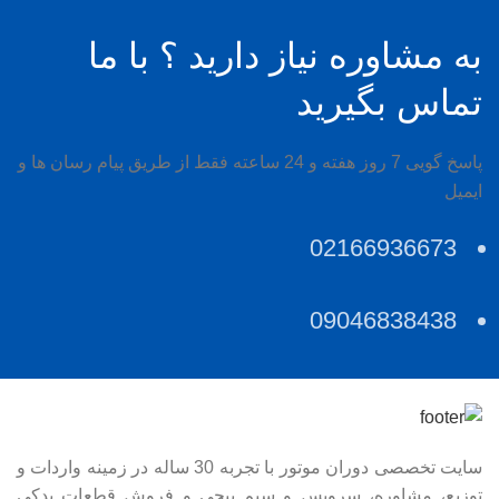
به مشاوره نیاز دارید ؟ با ما
تماس بگیرید
پاسخ گویی 7 روز هفته و 24 ساعته فقط از طریق پیام رسان ها و
ایمیل
02166936673
09046838438
سایت تخصصی دوران موتور با تجربه 30 ساله در زمینه واردات و
توزیع، مشاوره، سرویس و سیم پیچی و فروش قطعات یدکی