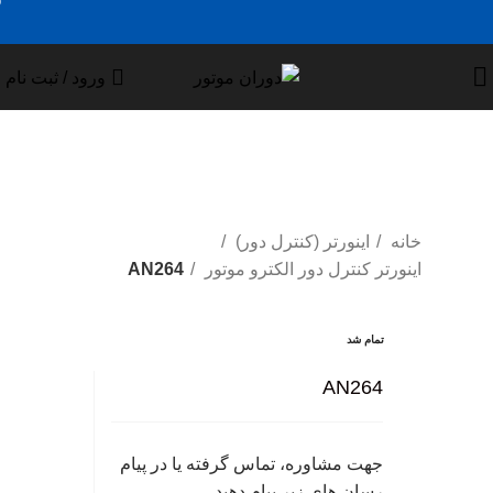
0
0
ورود / ثبت نام
خانه
اینورتر (کنترل دور)
اینورتر کنترل دور الکترو موتور
AN264
تمام شد
تمام شد
بزرگ نمایی عکس
AN264
جهت مشاوره، تماس گرفته یا در پیام
رسان های زیر پیام دهید.