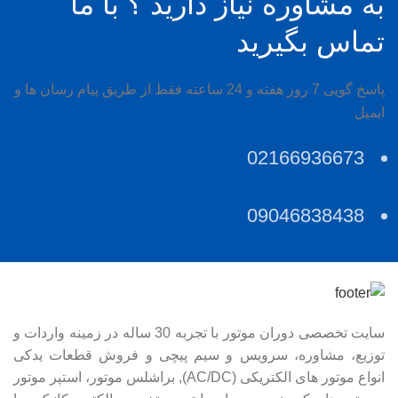
به مشاوره نیاز دارید ؟ با ما
تماس بگیرید
پاسخ گویی 7 روز هفته و 24 ساعته فقط از طریق پیام رسان ها و
ایمیل
02166936673
09046838438
سایت تخصصی دوران موتور با تجربه 30 ساله در زمینه واردات و
توزیع، مشاوره، سرویس و سیم پیچی و فروش قطعات یدکی
انواع موتور های الکتریکی (AC/DC), براشلس موتور، استپر موتور