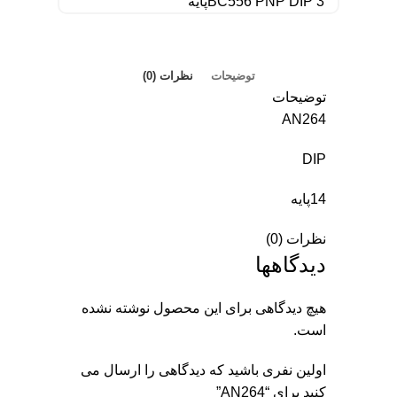
BC556 PNP DIP 3پایه
توضیحات
نظرات (0)
توضیحات
AN264
DIP
14پایه
نظرات (0)
دیدگاهها
هیچ دیدگاهی برای این محصول نوشته نشده
است.
اولین نفری باشید که دیدگاهی را ارسال می
کنید برای “AN264”