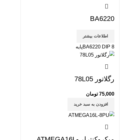
BA6220
اطلاعات بیشتر
BA6220 DIP 8پایه
رگلاتور 78L05
75,000
تومان
افزودن به سبد خرید
میکروکنترلر ATMEGA16L-