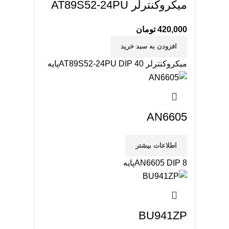
میکروکنترلر AT89S52-24PU
420,000
تومان
افزودن به سبد خرید
میکروکنترلر AT89S52-24PU DIP 40پایه
AN6605
اطلاعات بیشتر
AN6605 DIP 8پایه
BU941ZP