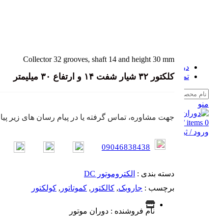
استپر موتور
سرو موتور
جک برقی (اکچویتور خطی)
موتور ژنراتور
گیربکس الکتروموتور
بزرگ نمایی عکس
نگهداری الکتروموتور
سایر الکتروموتور
Collector 32 grooves, shaft 14 and height 30 mm
درباره ما
کلکتور ۳۲ شیار شفت ۱۴ و ارتفاع ۳۰ میلیمتر
تماس با ما
Search
منو
جهت مشاوره، تماس گرفته یا در پیام رسان های زیر پیام
0
items
/
0
تومان
ورود / ثبت نام
09046838438
دسته بندی :
الکتروموتور DC
برچسب :
جاروبک
,
کالکتور
,
کموتاتور
,
کولکتور
نام فروشنده : دوران موتور