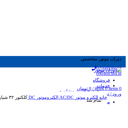
دوران موتور متخصص
02166936673
09046838438
فروشگاه
خدمات
0
items
0
items
/
0
تومان
درخواست مشاوره
ورود / ثبت نام
سرویس، تعمیر و سیم پیچی
خانه
الکترو موتور AC/DC
الکتروموتور DC
کلکتور ۳۲ شیار شفت ۱۴ و ارتفاع ۳۰ میلیمتر
تمام شد
مقالات
تمام شد
الکتروموتور DC
الکتروموتور AC
الکتروموتور کمپوند
موتور براشلس